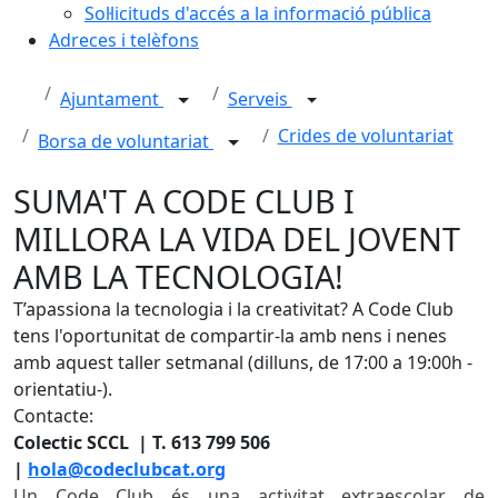
Sol·licituds d'accés a la informació pública
Adreces i telèfons
Ajuntament
Serveis
Crides de voluntariat
Borsa de voluntariat
SUMA'T A CODE CLUB I
MILLORA LA VIDA DEL JOVENT
AMB LA TECNOLOGIA!
T’apassiona la tecnologia i la creativitat? A Code Club
tens l'oportunitat de compartir-la amb nens i nenes
amb aquest taller setmanal (dilluns, de 17:00 a 19:00h -
orientatiu-).
Contacte:
Colectic SCCL | T. 613 799 506
|
hola@codeclubcat.org
Un Code Club és una activitat extraescolar de