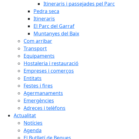
Itineraris i passejades pel Parc
Pedra seca
Itineraris
El Parc del Garraf
Muntanyes del Baix
Com arribar
Transport
Equipaments
Hostaleria i restauració
Empreses i comerços
Entitats
Festes i fires
Agermanaments
Emergències
Adreces i telèfons
Actualitat
Notícies
Agenda
El Butlletí de Begues