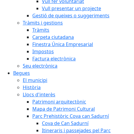
Vull fer voluntariat
Vull presentar un projecte
Gestió de queixes o suggeriments
Tràmits i gestions
Tràmits
Carpeta ciutadana
Finestra Única Empresarial
Impostos
Factura electrònica
Seu electrònica
Begues
El municipi
Història
Llocs d'interès
Patrimoni arquitectònic
Mapa de Patrimoni Cultural
Parc Prehistòric Cova can Sadurní
Cova de Can Sadurní
Itineraris i passejades pel Parc