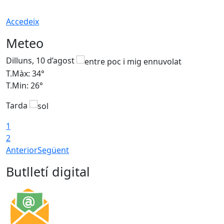
Accedeix
Meteo
Dilluns, 10 d’agost
D
T.Màx: 34°
T
T.Min: 26°
T
Tarda
T
1
2
Anterior
Següent
Butlletí digital