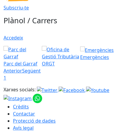
Subscriu-te
Plànol / Carrers
Accedeix
Emergències
Parc del Garraf
ORGT
Anterior
Següent
1
Xarxes socials:
Crèdits
Contactar
Protecció de dades
Avís legal