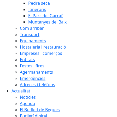
Pedra seca
Itineraris
El Parc del Garraf
Muntanyes del Baix
Com arribar
Transport
Equipaments
Hostaleria i restauració
Empreses i comerços
Entitats
Festes i fires
Agermanaments
Emergències
Adreces i telèfons
Actualitat
Notícies
Agenda
El Butlletí de Begues
Butlletí digital