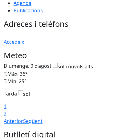
Agenda
Publicacions
Adreces i telèfons
Accedeix
Meteo
Diumenge, 9 d’agost
D
T.Màx: 36°
T
T.Min: 25°
T
Tarda
T
1
2
Anterior
Següent
Butlletí digital