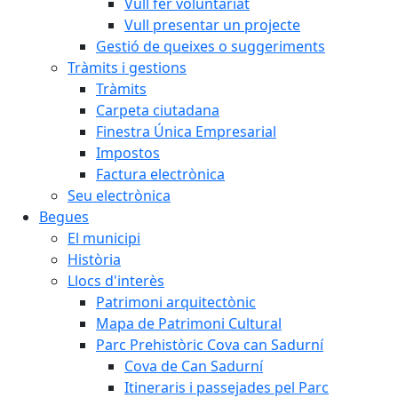
Vull fer voluntariat
Vull presentar un projecte
Gestió de queixes o suggeriments
Tràmits i gestions
Tràmits
Carpeta ciutadana
Finestra Única Empresarial
Impostos
Factura electrònica
Seu electrònica
Begues
El municipi
Història
Llocs d'interès
Patrimoni arquitectònic
Mapa de Patrimoni Cultural
Parc Prehistòric Cova can Sadurní
Cova de Can Sadurní
Itineraris i passejades pel Parc