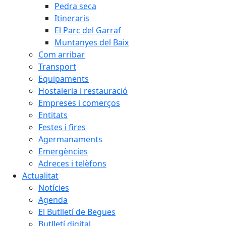
Pedra seca
Itineraris
El Parc del Garraf
Muntanyes del Baix
Com arribar
Transport
Equipaments
Hostaleria i restauració
Empreses i comerços
Entitats
Festes i fires
Agermanaments
Emergències
Adreces i telèfons
Actualitat
Notícies
Agenda
El Butlletí de Begues
Butlletí digital