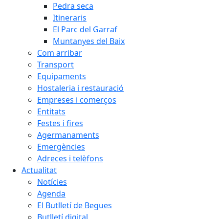
Pedra seca
Itineraris
El Parc del Garraf
Muntanyes del Baix
Com arribar
Transport
Equipaments
Hostaleria i restauració
Empreses i comerços
Entitats
Festes i fires
Agermanaments
Emergències
Adreces i telèfons
Actualitat
Notícies
Agenda
El Butlletí de Begues
Butlletí digital