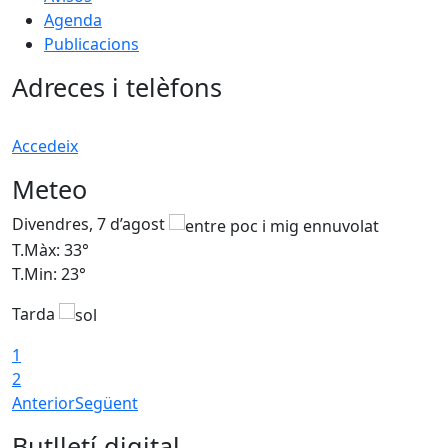
Agenda
Publicacions
Adreces i telèfons
Accedeix
Meteo
Divendres, 7 d’agost
D
T.Màx: 33°
T
T.Min: 23°
T
Tarda
1
2
Anterior
Següent
Butlletí digital