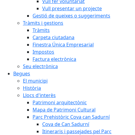
Vull fer voluntariat
Vull presentar un projecte
Gestió de queixes o suggeriments
Tràmits i gestions
Tràmits
Carpeta ciutadana
Finestra Única Empresarial
Impostos
Factura electrònica
Seu electrònica
Begues
El municipi
Història
Llocs d'interès
Patrimoni arquitectònic
Mapa de Patrimoni Cultural
Parc Prehistòric Cova can Sadurní
Cova de Can Sadurní
Itineraris i passejades pel Parc