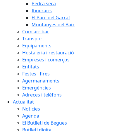
Pedra seca
Itineraris
El Parc del Garraf
Muntanyes del Baix
Com arribar
Transport
Equipaments
Hostaleria i restauració
Empreses i comerços
Entitats
Festes i fires
Agermanaments
Emergències
Adreces i telèfons
Actualitat
Notícies
Agenda
El Butlletí de Begues
Butlletí digital