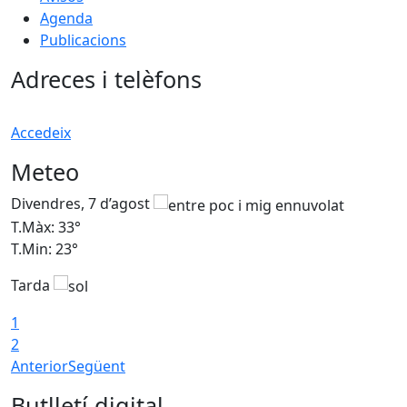
Agenda
Publicacions
Adreces i telèfons
Accedeix
Meteo
Divendres, 7 d’agost
D
T.Màx: 33°
T
T.Min: 23°
T
Tarda
1
2
Anterior
Següent
Butlletí digital