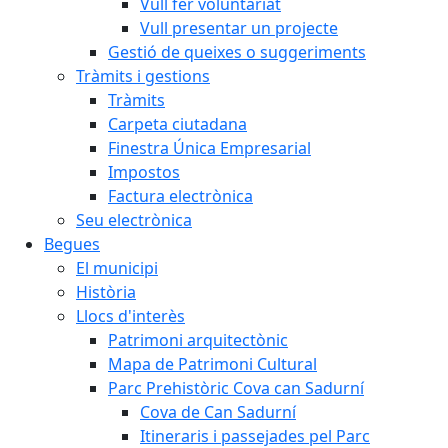
Vull fer voluntariat
Vull presentar un projecte
Gestió de queixes o suggeriments
Tràmits i gestions
Tràmits
Carpeta ciutadana
Finestra Única Empresarial
Impostos
Factura electrònica
Seu electrònica
Begues
El municipi
Història
Llocs d'interès
Patrimoni arquitectònic
Mapa de Patrimoni Cultural
Parc Prehistòric Cova can Sadurní
Cova de Can Sadurní
Itineraris i passejades pel Parc