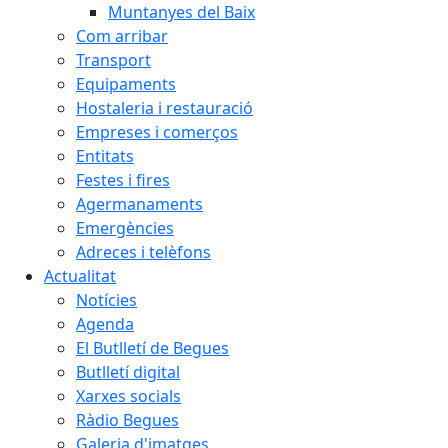
Muntanyes del Baix
Com arribar
Transport
Equipaments
Hostaleria i restauració
Empreses i comerços
Entitats
Festes i fires
Agermanaments
Emergències
Adreces i telèfons
Actualitat
Notícies
Agenda
El Butlletí de Begues
Butlletí digital
Xarxes socials
Ràdio Begues
Galeria d'imatges