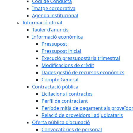
Codi de Conducta
Imatge corporativa
Agenda institucional
Informació oficial
Tauler d'anuncis
Informació econòmica
Pressupost
Pressupost inicial
Execució pressupostària trimestral
Modificacions de crèdit
Dades gestió de recursos econòmics
Compte General
Contractació pública
Licitacions i contractes
Perfil de contractant
Període mitjà de pagament als proveïdo
Relació de proveïdors i adjudicataris
Oferta pública d'ocupació
Convocatòries de personal