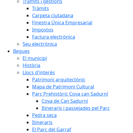
Tràmits i gestions
Tràmits
Carpeta ciutadana
Finestra Única Empresarial
Impostos
Factura electrònica
Seu electrònica
Begues
El municipi
Història
Llocs d'interès
Patrimoni arquitectònic
Mapa de Patrimoni Cultural
Parc Prehistòric Cova can Sadurní
Cova de Can Sadurní
Itineraris i passejades pel Parc
Pedra seca
Itineraris
El Parc del Garraf