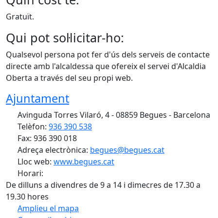
Gratuït.
Qui pot sol·licitar-ho:
Qualsevol persona pot fer d'ús dels serveis de contacte
directe amb l'alcaldessa que ofereix el servei d'Alcaldia
Oberta a través del seu propi web.
Ajuntament
Avinguda Torres Vilaró, 4 - 08859 Begues - Barcelona
Telèfon:
936 390 538
Fax: 936 390 018
Adreça electrònica:
begues@begues.cat
Lloc web:
www.begues.cat
Horari:
De dilluns a divendres de 9 a 14 i dimecres de 17.30 a
19.30 hores
Amplieu el mapa