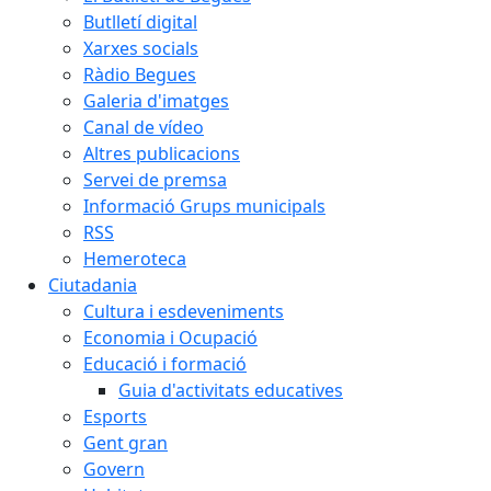
Butlletí digital
Xarxes socials
Ràdio Begues
Galeria d'imatges
Canal de vídeo
Altres publicacions
Servei de premsa
Informació Grups municipals
RSS
Hemeroteca
Ciutadania
Cultura i esdeveniments
Economia i Ocupació
Educació i formació
Guia d'activitats educatives
Esports
Gent gran
Govern