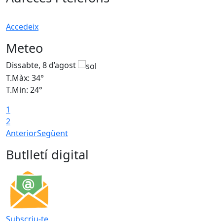
Accedeix
Meteo
Dissabte, 8 d’agost
D
T.Màx: 34°
T
T.Min: 24°
T
1
2
Anterior
Següent
Butlletí digital
Subscriu-te