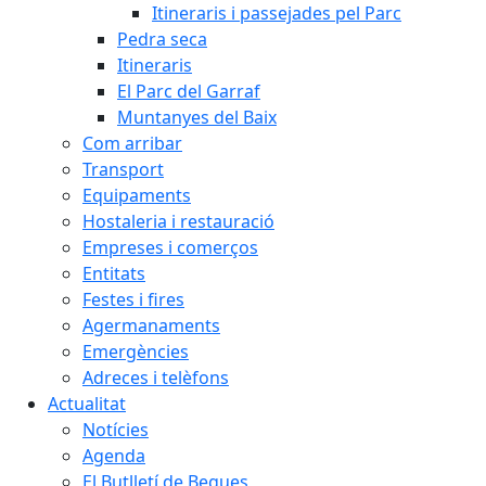
Itineraris i passejades pel Parc
Pedra seca
Itineraris
El Parc del Garraf
Muntanyes del Baix
Com arribar
Transport
Equipaments
Hostaleria i restauració
Empreses i comerços
Entitats
Festes i fires
Agermanaments
Emergències
Adreces i telèfons
Actualitat
Notícies
Agenda
El Butlletí de Begues