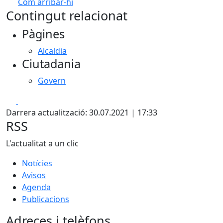
Com arribar-hi
Leaflet
| ©
OpenStreetMap
contributors
Contingut relacionat
+
Pàgines
−
Alcaldia
Ciutadania
Govern
Facebook
X
Darrera actualització: 30.07.2021 | 17:33
RSS
L'actualitat a un clic
Notícies
Avisos
Agenda
Publicacions
Adreces i telèfons