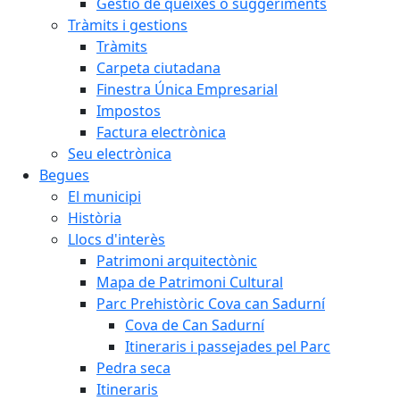
Gestió de queixes o suggeriments
Tràmits i gestions
Tràmits
Carpeta ciutadana
Finestra Única Empresarial
Impostos
Factura electrònica
Seu electrònica
Begues
El municipi
Història
Llocs d'interès
Patrimoni arquitectònic
Mapa de Patrimoni Cultural
Parc Prehistòric Cova can Sadurní
Cova de Can Sadurní
Itineraris i passejades pel Parc
Pedra seca
Itineraris