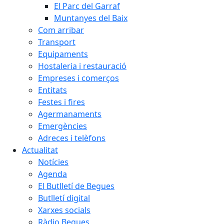
El Parc del Garraf
Muntanyes del Baix
Com arribar
Transport
Equipaments
Hostaleria i restauració
Empreses i comerços
Entitats
Festes i fires
Agermanaments
Emergències
Adreces i telèfons
Actualitat
Notícies
Agenda
El Butlletí de Begues
Butlletí digital
Xarxes socials
Ràdio Begues