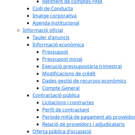
Retiment de comptes PAM
Codi de Conducta
Imatge corporativa
Agenda institucional
Informació oficial
Tauler d'anuncis
Informació econòmica
Pressupost
Pressupost inicial
Execució pressupostària trimestral
Modificacions de crèdit
Dades gestió de recursos econòmics
Compte General
Contractació pública
Licitacions i contractes
Perfil de contractant
Període mitjà de pagament als proveïdo
Relació de proveïdors i adjudicataris
Oferta pública d'ocupació