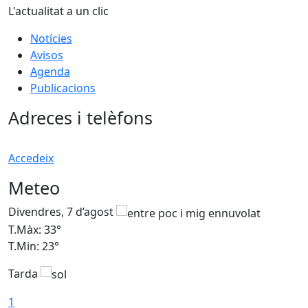
L'actualitat a un clic
Notícies
Avisos
Agenda
Publicacions
Adreces i telèfons
Accedeix
Meteo
Divendres, 7 d’agost
D
T.Màx: 33°
T
T.Min: 23°
T
Tarda
1