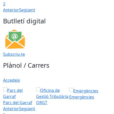
2
Anterior
Següent
Butlletí digital
Subscriu-te
Plànol / Carrers
Accedeix
Emergències
Parc del Garraf
ORGT
Anterior
Següent