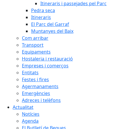
Itineraris i passejades pel Parc
Pedra seca
Itineraris
El Parc del Garraf
Muntanyes del Baix
Com arribar
Transport
Equipaments
Hostaleria i restauració
Empreses i comerços
Entitats
Festes i fires
Agermanaments
Emergències
Adreces i telèfons
Actualitat
Notícies
Agenda
El Butlletí de Begues