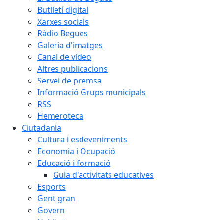
Butlletí digital
Xarxes socials
Ràdio Begues
Galeria d'imatges
Canal de vídeo
Altres publicacions
Servei de premsa
Informació Grups municipals
RSS
Hemeroteca
Ciutadania
Cultura i esdeveniments
Economia i Ocupació
Educació i formació
Guia d'activitats educatives
Esports
Gent gran
Govern