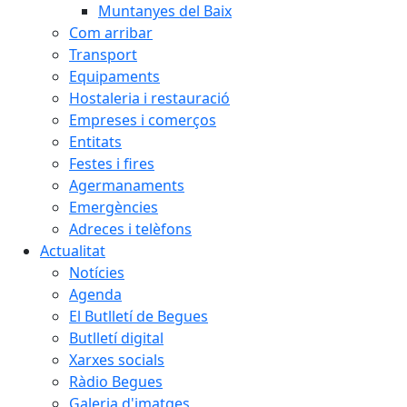
Muntanyes del Baix
Com arribar
Transport
Equipaments
Hostaleria i restauració
Empreses i comerços
Entitats
Festes i fires
Agermanaments
Emergències
Adreces i telèfons
Actualitat
Notícies
Agenda
El Butlletí de Begues
Butlletí digital
Xarxes socials
Ràdio Begues
Galeria d'imatges