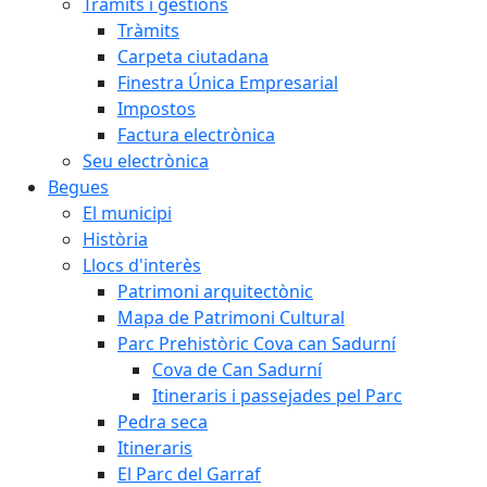
Tràmits i gestions
Tràmits
Carpeta ciutadana
Finestra Única Empresarial
Impostos
Factura electrònica
Seu electrònica
Begues
El municipi
Història
Llocs d'interès
Patrimoni arquitectònic
Mapa de Patrimoni Cultural
Parc Prehistòric Cova can Sadurní
Cova de Can Sadurní
Itineraris i passejades pel Parc
Pedra seca
Itineraris
El Parc del Garraf