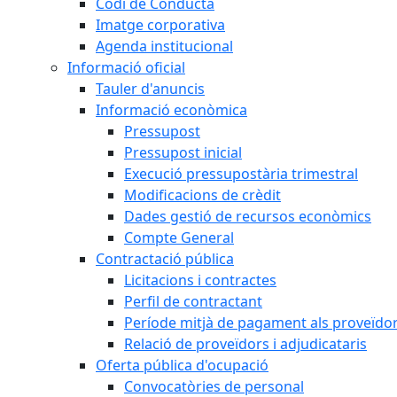
Codi de Conducta
Imatge corporativa
Agenda institucional
Informació oficial
Tauler d'anuncis
Informació econòmica
Pressupost
Pressupost inicial
Execució pressupostària trimestral
Modificacions de crèdit
Dades gestió de recursos econòmics
Compte General
Contractació pública
Licitacions i contractes
Perfil de contractant
Període mitjà de pagament als proveïdo
Relació de proveïdors i adjudicataris
Oferta pública d'ocupació
Convocatòries de personal