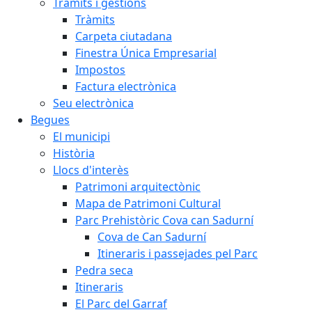
Tràmits i gestions
Tràmits
Carpeta ciutadana
Finestra Única Empresarial
Impostos
Factura electrònica
Seu electrònica
Begues
El municipi
Història
Llocs d'interès
Patrimoni arquitectònic
Mapa de Patrimoni Cultural
Parc Prehistòric Cova can Sadurní
Cova de Can Sadurní
Itineraris i passejades pel Parc
Pedra seca
Itineraris
El Parc del Garraf