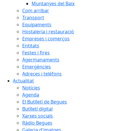
Muntanyes del Baix
Com arribar
Transport
Equipaments
Hostaleria i restauració
Empreses i comerços
Entitats
Festes i fires
Agermanaments
Emergències
Adreces i telèfons
Actualitat
Notícies
Agenda
El Butlletí de Begues
Butlletí digital
Xarxes socials
Ràdio Begues
Galeria d'imatges