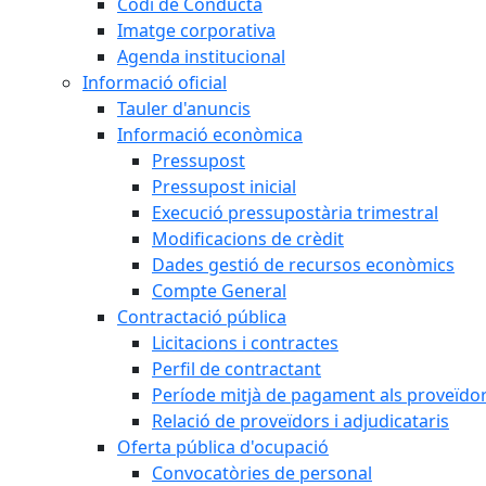
Codi de Conducta
Imatge corporativa
Agenda institucional
Informació oficial
Tauler d'anuncis
Informació econòmica
Pressupost
Pressupost inicial
Execució pressupostària trimestral
Modificacions de crèdit
Dades gestió de recursos econòmics
Compte General
Contractació pública
Licitacions i contractes
Perfil de contractant
Període mitjà de pagament als proveïdo
Relació de proveïdors i adjudicataris
Oferta pública d'ocupació
Convocatòries de personal