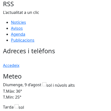
−
RSS
L'actualitat a un clic
Notícies
Avisos
Agenda
Publicacions
Adreces i telèfons
Accedeix
Meteo
Diumenge, 9 d’agost
D
T.Màx: 36°
T
T.Min: 25°
T
Tarda
T