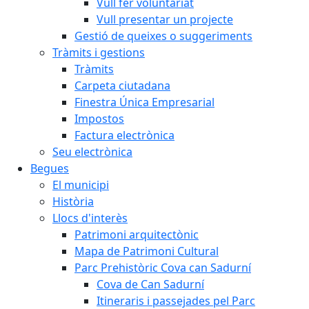
Vull fer voluntariat
Vull presentar un projecte
Gestió de queixes o suggeriments
Tràmits i gestions
Tràmits
Carpeta ciutadana
Finestra Única Empresarial
Impostos
Factura electrònica
Seu electrònica
Begues
El municipi
Història
Llocs d'interès
Patrimoni arquitectònic
Mapa de Patrimoni Cultural
Parc Prehistòric Cova can Sadurní
Cova de Can Sadurní
Itineraris i passejades pel Parc