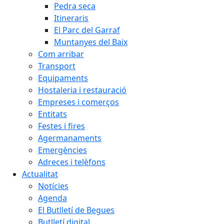
Pedra seca
Itineraris
El Parc del Garraf
Muntanyes del Baix
Com arribar
Transport
Equipaments
Hostaleria i restauració
Empreses i comerços
Entitats
Festes i fires
Agermanaments
Emergències
Adreces i telèfons
Actualitat
Notícies
Agenda
El Butlletí de Begues
Butlletí digital