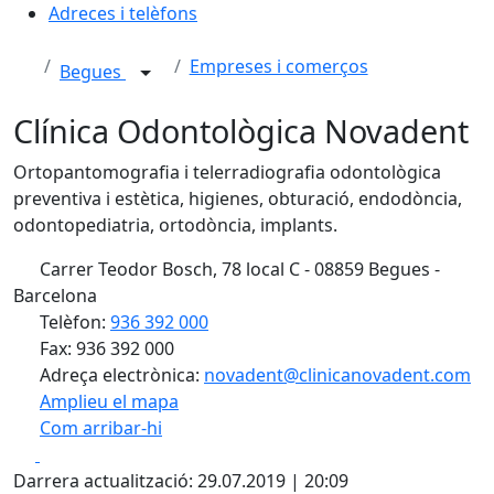
Adreces i telèfons
Empreses i comerços
Begues
Clínica Odontològica Novadent
Ortopantomografia i telerradiografia odontològica
preventiva i estètica, higienes, obturació, endodòncia,
odontopediatria, ortodòncia, implants.
Carrer Teodor Bosch, 78 local C - 08859 Begues -
Barcelona
Telèfon:
936 392 000
Fax: 936 392 000
Adreça electrònica:
novadent@clinicanovadent.com
Amplieu el mapa
Com arribar-hi
Leaflet
| ©
OpenStreetMap
contributors
Facebook
X
+
Darrera actualització: 29.07.2019 | 20:09