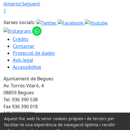
Anterior
Següent
1
Xarxes socials:
Crèdits
Contactar
Protecció de dades
Avís legal
Accessibilitat
Ajuntament de Begues
Av. Torres Vilaró, 4
08859 Begues
Tel. 936 390 538
Fax 936 390 018
NIF P0802000J
Aquest lloc web fa servir cookies pròpies i de tercers per
facilitar-te una experiència de navegació òptima i recollir
Amb la col·laboració de: