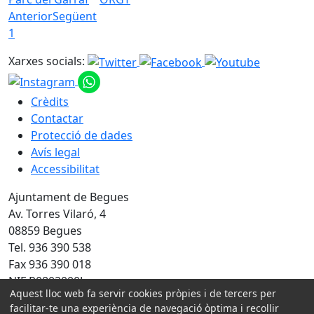
Anterior
Següent
1
Xarxes socials:
Crèdits
Contactar
Protecció de dades
Avís legal
Accessibilitat
Ajuntament de Begues
Av. Torres Vilaró, 4
08859 Begues
Tel. 936 390 538
Fax 936 390 018
NIF P0802000J
Aquest lloc web fa servir cookies pròpies i de tercers per
facilitar-te una experiència de navegació òptima i recollir
Amb la col·laboració de: