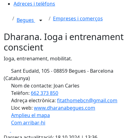
Adreces i telèfons
Empreses i comerços
Begues
Dharana. Ioga i entrenament
conscient
Ioga, entrenament, mobilitat.
Sant Eudald, 105 - 08859 Begues - Barcelona
(Catalunya)
Nom de contacte: Joan Carles
Telèfon:
662 373 850
Adreça electrònica:
fitathomebcn@gmail.com
Lloc web:
www.dharanabegues.com
Amplieu el mapa
Com arribar-hi
Leaflet
| ©
OpenStreetMap
contributors
Facebook
X
+
Darrera actualització: 18.10.2024 | 13:36