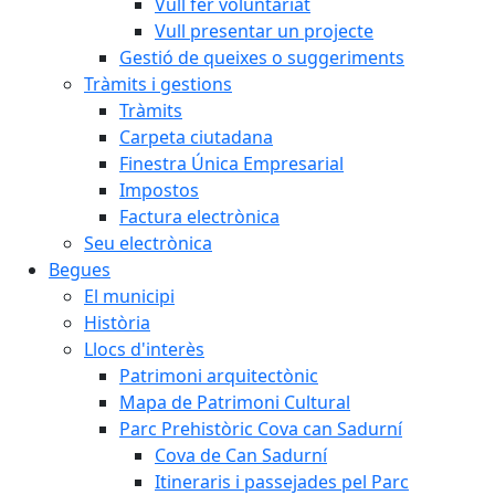
Vull fer voluntariat
Vull presentar un projecte
Gestió de queixes o suggeriments
Tràmits i gestions
Tràmits
Carpeta ciutadana
Finestra Única Empresarial
Impostos
Factura electrònica
Seu electrònica
Begues
El municipi
Història
Llocs d'interès
Patrimoni arquitectònic
Mapa de Patrimoni Cultural
Parc Prehistòric Cova can Sadurní
Cova de Can Sadurní
Itineraris i passejades pel Parc