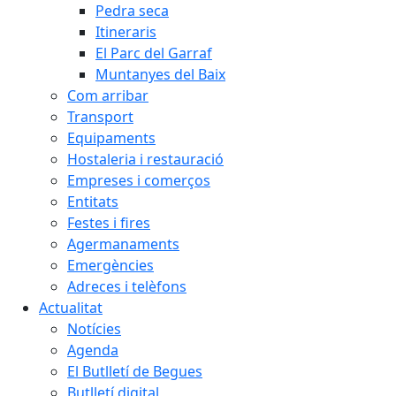
Pedra seca
Itineraris
El Parc del Garraf
Muntanyes del Baix
Com arribar
Transport
Equipaments
Hostaleria i restauració
Empreses i comerços
Entitats
Festes i fires
Agermanaments
Emergències
Adreces i telèfons
Actualitat
Notícies
Agenda
El Butlletí de Begues
Butlletí digital