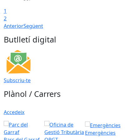
1
2
Anterior
Següent
Butlletí digital
Subscriu-te
Plànol / Carrers
Accedeix
Emergències
Parc del Garraf
ORGT