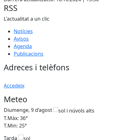
−
RSS
L'actualitat a un clic
Notícies
Avisos
Agenda
Publicacions
Adreces i telèfons
Accedeix
Meteo
Diumenge, 9 d’agost
D
T.Màx: 36°
T
T.Min: 25°
T
Tarda
T