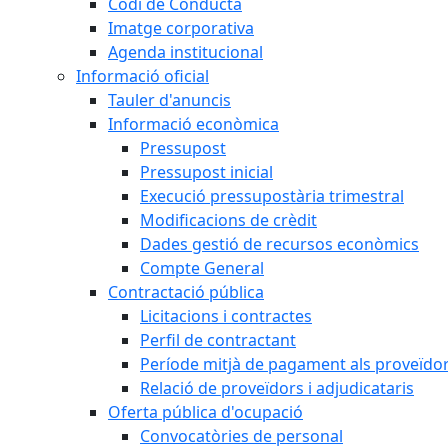
Codi de Conducta
Imatge corporativa
Agenda institucional
Informació oficial
Tauler d'anuncis
Informació econòmica
Pressupost
Pressupost inicial
Execució pressupostària trimestral
Modificacions de crèdit
Dades gestió de recursos econòmics
Compte General
Contractació pública
Licitacions i contractes
Perfil de contractant
Període mitjà de pagament als proveïdo
Relació de proveïdors i adjudicataris
Oferta pública d'ocupació
Convocatòries de personal