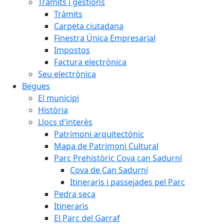
Tràmits i gestions
Tràmits
Carpeta ciutadana
Finestra Única Empresarial
Impostos
Factura electrònica
Seu electrònica
Begues
El municipi
Història
Llocs d'interès
Patrimoni arquitectònic
Mapa de Patrimoni Cultural
Parc Prehistòric Cova can Sadurní
Cova de Can Sadurní
Itineraris i passejades pel Parc
Pedra seca
Itineraris
El Parc del Garraf