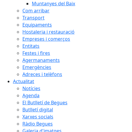
Muntanyes del Baix
Com arribar
Transport
Equipaments
Hostaleria i restauració
Empreses i comerços
Entitats
Festes i fires
Agermanaments
Emergències
Adreces i telèfons
Actualitat
Notícies
Agenda
El Butlletí de Begues
Butlletí digital
Xarxes socials
Ràdio Begues
Galeria d'imatges