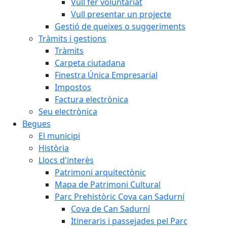
Vull fer voluntariat
Vull presentar un projecte
Gestió de queixes o suggeriments
Tràmits i gestions
Tràmits
Carpeta ciutadana
Finestra Única Empresarial
Impostos
Factura electrònica
Seu electrònica
Begues
El municipi
Història
Llocs d'interès
Patrimoni arquitectònic
Mapa de Patrimoni Cultural
Parc Prehistòric Cova can Sadurní
Cova de Can Sadurní
Itineraris i passejades pel Parc