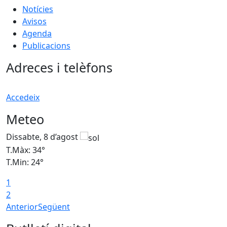
Notícies
Avisos
Agenda
Publicacions
Adreces i telèfons
Accedeix
Meteo
Dissabte, 8 d’agost
D
T.Màx: 34°
T
T.Min: 24°
T
1
2
Anterior
Següent