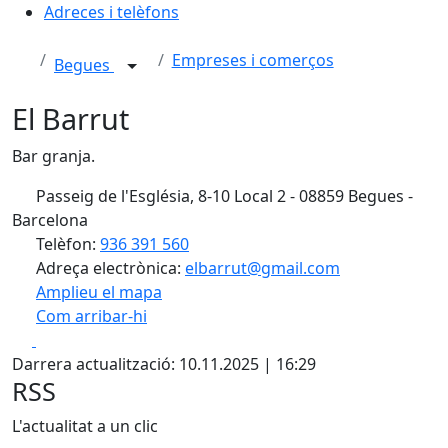
Adreces i telèfons
Empreses i comerços
Begues
El Barrut
Bar granja.
Passeig de l'Església, 8-10 Local 2 - 08859 Begues -
Barcelona
Telèfon:
936 391 560
Adreça electrònica:
elbarrut@gmail.com
Amplieu el mapa
Com arribar-hi
Leaflet
| ©
OpenStreetMap
contributors
Facebook
X
+
Darrera actualització: 10.11.2025 | 16:29
−
RSS
L'actualitat a un clic