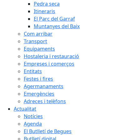
Pedra seca
Itineraris
El Parc del Garraf
Muntanyes del Baix
Com arribar
Transport
Equipaments
Hostaleria i restauració
Empreses i comerços
Entitats
Festes i fires
Agermanaments
Emergències
Adreces i telèfons
Actualitat
Notícies
Agenda
El Butlletí de Begues
Butlletí digital