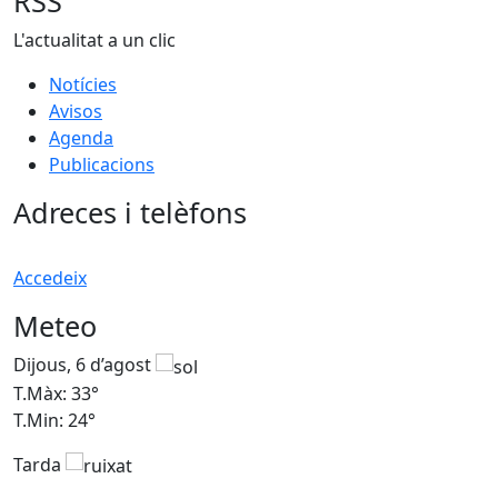
RSS
L'actualitat a un clic
Notícies
Avisos
Agenda
Publicacions
Adreces i telèfons
Accedeix
Meteo
Dijous, 6 d’agost
D
T.Màx: 33°
T
T.Min: 24°
T
Tarda