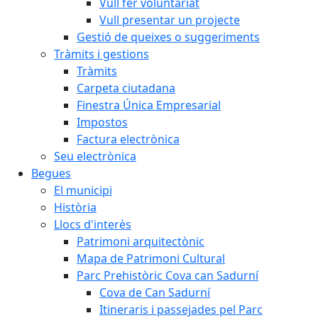
Vull fer voluntariat
Vull presentar un projecte
Gestió de queixes o suggeriments
Tràmits i gestions
Tràmits
Carpeta ciutadana
Finestra Única Empresarial
Impostos
Factura electrònica
Seu electrònica
Begues
El municipi
Història
Llocs d'interès
Patrimoni arquitectònic
Mapa de Patrimoni Cultural
Parc Prehistòric Cova can Sadurní
Cova de Can Sadurní
Itineraris i passejades pel Parc