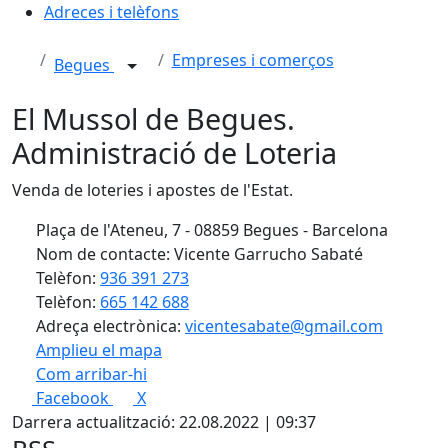
Adreces i telèfons
Empreses i comerços
Begues
El Mussol de Begues.
Administració de Loteria
Venda de loteries i apostes de l'Estat.
Plaça de l'Ateneu, 7 - 08859 Begues - Barcelona
Nom de contacte: Vicente Garrucho Sabaté
Telèfon:
936 391 273
Telèfon:
665 142 688
Adreça electrònica:
vicentesabate@gmail.com
Amplieu el mapa
Com arribar-hi
Leaflet
| ©
OpenStreetMap
contributors
Facebook
X
+
Darrera actualització: 22.08.2022 | 09:37
−