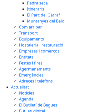
Pedra seca
Itineraris
El Parc del Garraf
Muntanyes del Baix
Com arribar
Transport
Equipaments
Hostaleria i restauració
Empreses i comerços
Entitats
Festes i fires
Agermanaments
Emergències
Adreces i telèfons
Actualitat
Notícies
Agenda
El Butlletí de Begues
Butlletí digital