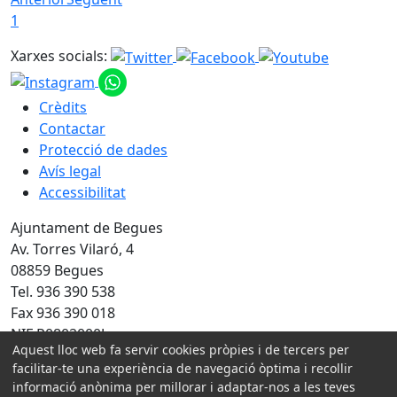
1
Xarxes socials:
Crèdits
Contactar
Protecció de dades
Avís legal
Accessibilitat
Ajuntament de Begues
Av. Torres Vilaró, 4
08859 Begues
Tel. 936 390 538
Fax 936 390 018
NIF P0802000J
Aquest lloc web fa servir cookies pròpies i de tercers per
facilitar-te una experiència de navegació òptima i recollir
Amb la col·laboració de:
informació anònima per millorar i adaptar-nos a les teves