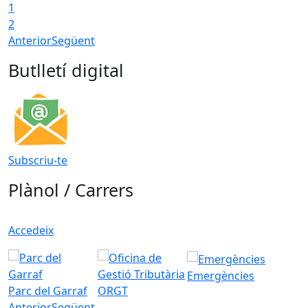
1
2
Anterior
Següent
Butlletí digital
Subscriu-te
Plànol / Carrers
Accedeix
Emergències
Parc del Garraf
ORGT
Anterior
Següent