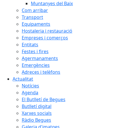
Muntanyes del Baix
Com arribar
Transport
Equipaments
Hostaleria i restauració
Empreses i comerços
Entitats
Festes i fires
Agermanaments
Emergències
Adreces i telèfons
Actualitat
Notícies
Agenda
El Butlletí de Begues
Butlletí digital
Xarxes socials
Ràdio Begues
Galeria d'imatges