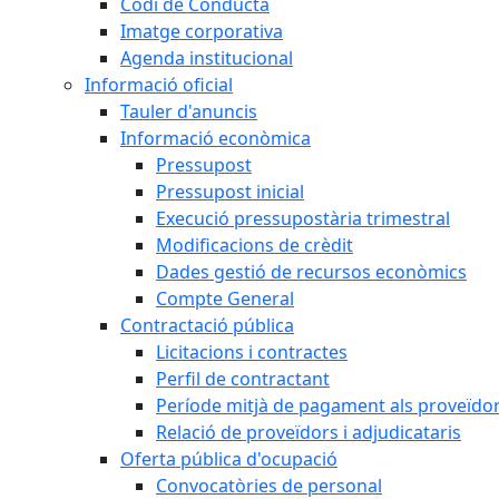
Codi de Conducta
Imatge corporativa
Agenda institucional
Informació oficial
Tauler d'anuncis
Informació econòmica
Pressupost
Pressupost inicial
Execució pressupostària trimestral
Modificacions de crèdit
Dades gestió de recursos econòmics
Compte General
Contractació pública
Licitacions i contractes
Perfil de contractant
Període mitjà de pagament als proveïdo
Relació de proveïdors i adjudicataris
Oferta pública d'ocupació
Convocatòries de personal