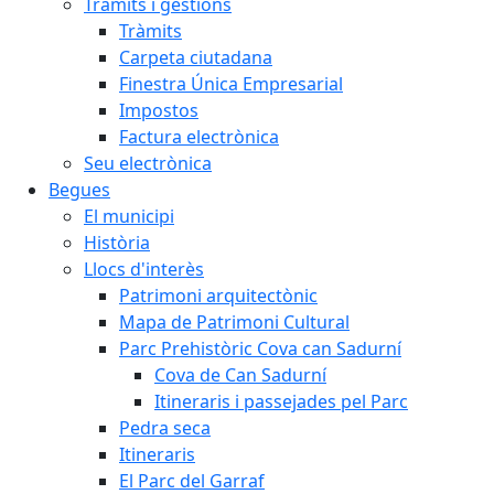
Tràmits i gestions
Tràmits
Carpeta ciutadana
Finestra Única Empresarial
Impostos
Factura electrònica
Seu electrònica
Begues
El municipi
Història
Llocs d'interès
Patrimoni arquitectònic
Mapa de Patrimoni Cultural
Parc Prehistòric Cova can Sadurní
Cova de Can Sadurní
Itineraris i passejades pel Parc
Pedra seca
Itineraris
El Parc del Garraf