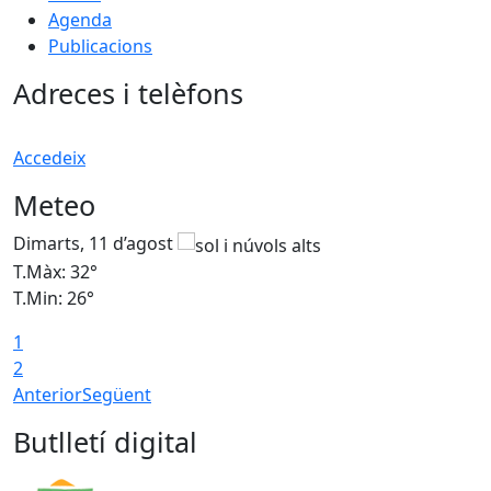
Agenda
Publicacions
Adreces i telèfons
Accedeix
Meteo
Dimarts, 11 d’agost
D
T.Màx: 32°
T
T.Min: 26°
T
1
2
Anterior
Següent
Butlletí digital