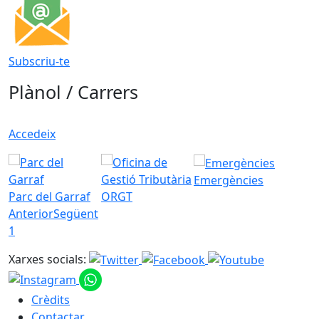
Subscriu-te
Plànol / Carrers
Accedeix
Emergències
Parc del Garraf
ORGT
Anterior
Següent
1
Xarxes socials:
Crèdits
Contactar