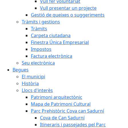
Vull fer voluntariat
Vull presentar un projecte
Gestió de queixes o suggeriments
Tràmits i gestions
Tràmits
Carpeta ciutadana
Finestra Única Empresarial
Impostos
Factura electrònica
Seu electrònica
Begues
El municipi
Història
Llocs d'interès
Patrimoni arquitectònic
Mapa de Patrimoni Cultural
Parc Prehistòric Cova can Sadurní
Cova de Can Sadurní
Itineraris i passejades pel Parc