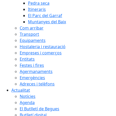
Pedra seca
Itineraris
El Parc del Garraf
Muntanyes del Baix
Com arribar
Transport
Equipaments
Hostaleria i restauració
Empreses i comerços
Entitats
Festes i fires
Agermanaments
Emergències
Adreces i telèfons
Actualitat
Notícies
Agenda
El Butlletí de Begues
Butlletí digital