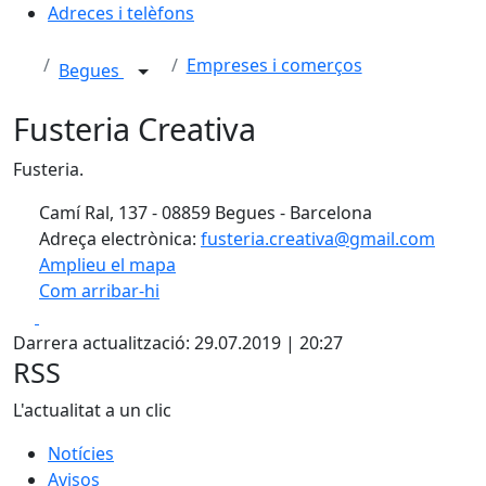
Adreces i telèfons
Empreses i comerços
Begues
Fusteria Creativa
Fusteria.
Camí Ral, 137 - 08859 Begues - Barcelona
Adreça electrònica:
fusteria.creativa@gmail.com
Amplieu el mapa
Com arribar-hi
Leaflet
| ©
OpenStreetMap
contributors
Facebook
X
+
Darrera actualització: 29.07.2019 | 20:27
−
RSS
L'actualitat a un clic
Notícies
Avisos