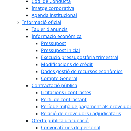
Codi de Conducta
Imatge corporativa
Agenda institucional
Informació oficial
Tauler d'anuncis
Informació econòmica
Pressupost
Pressupost inicial
Execució pressupostària trimestral
Modificacions de crèdit
Dades gestió de recursos econòmics
Compte General
Contractació pública
Licitacions i contractes
Perfil de contractant
Període mitjà de pagament als proveïdo
Relació de proveïdors i adjudicataris
Oferta pública d'ocupació
Convocatòries de personal