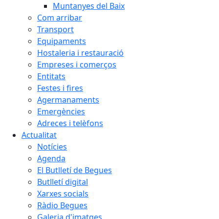
Muntanyes del Baix
Com arribar
Transport
Equipaments
Hostaleria i restauració
Empreses i comerços
Entitats
Festes i fires
Agermanaments
Emergències
Adreces i telèfons
Actualitat
Notícies
Agenda
El Butlletí de Begues
Butlletí digital
Xarxes socials
Ràdio Begues
Galeria d'imatges