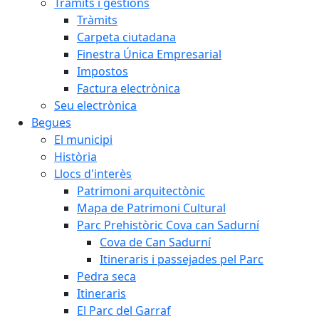
Tràmits i gestions
Tràmits
Carpeta ciutadana
Finestra Única Empresarial
Impostos
Factura electrònica
Seu electrònica
Begues
El municipi
Història
Llocs d'interès
Patrimoni arquitectònic
Mapa de Patrimoni Cultural
Parc Prehistòric Cova can Sadurní
Cova de Can Sadurní
Itineraris i passejades pel Parc
Pedra seca
Itineraris
El Parc del Garraf