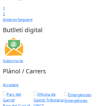
1
2
Anterior
Següent
Butlletí digital
Subscriu-te
Plànol / Carrers
Accedeix
Emergències
Parc del Garraf
ORGT