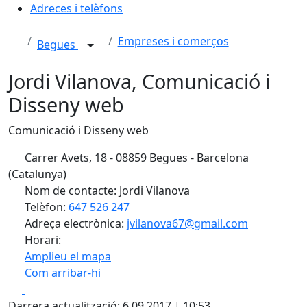
Adreces i telèfons
Empreses i comerços
Begues
Jordi Vilanova, Comunicació i
Disseny web
Comunicació i Disseny web
Carrer Avets, 18 - 08859 Begues - Barcelona
(Catalunya)
Nom de contacte: Jordi Vilanova
Telèfon:
647 526 247
Adreça electrònica:
jvilanova67@gmail.com
Horari:
Amplieu el mapa
Com arribar-hi
Leaflet
| ©
OpenStreetMap
contributors
Facebook
X
+
Darrera actualització: 6.09.2017 | 10:53