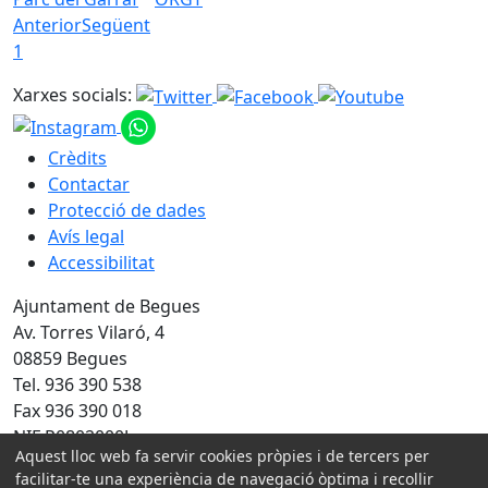
Anterior
Següent
1
Xarxes socials:
Crèdits
Contactar
Protecció de dades
Avís legal
Accessibilitat
Ajuntament de Begues
Av. Torres Vilaró, 4
08859 Begues
Tel. 936 390 538
Fax 936 390 018
NIF P0802000J
Aquest lloc web fa servir cookies pròpies i de tercers per
facilitar-te una experiència de navegació òptima i recollir
Amb la col·laboració de: