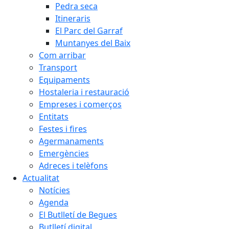
Pedra seca
Itineraris
El Parc del Garraf
Muntanyes del Baix
Com arribar
Transport
Equipaments
Hostaleria i restauració
Empreses i comerços
Entitats
Festes i fires
Agermanaments
Emergències
Adreces i telèfons
Actualitat
Notícies
Agenda
El Butlletí de Begues
Butlletí digital