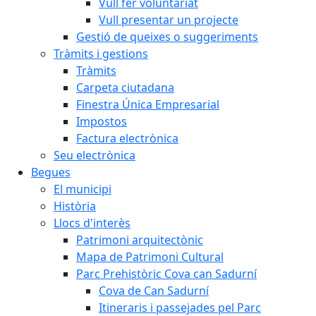
Vull fer voluntariat
Vull presentar un projecte
Gestió de queixes o suggeriments
Tràmits i gestions
Tràmits
Carpeta ciutadana
Finestra Única Empresarial
Impostos
Factura electrònica
Seu electrònica
Begues
El municipi
Història
Llocs d'interès
Patrimoni arquitectònic
Mapa de Patrimoni Cultural
Parc Prehistòric Cova can Sadurní
Cova de Can Sadurní
Itineraris i passejades pel Parc