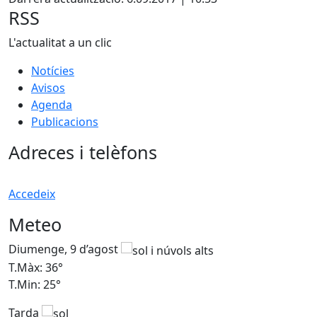
−
RSS
L'actualitat a un clic
Notícies
Avisos
Agenda
Publicacions
Adreces i telèfons
Accedeix
Meteo
Diumenge, 9 d’agost
D
T.Màx: 36°
T
T.Min: 25°
T
Tarda
T