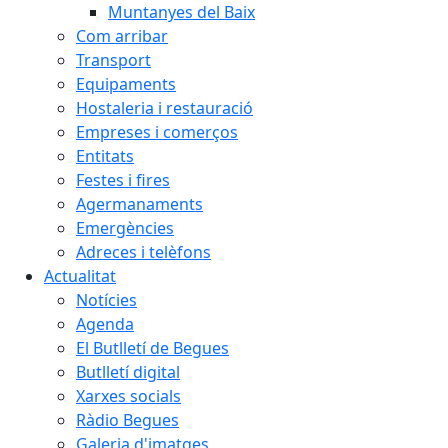
Muntanyes del Baix
Com arribar
Transport
Equipaments
Hostaleria i restauració
Empreses i comerços
Entitats
Festes i fires
Agermanaments
Emergències
Adreces i telèfons
Actualitat
Notícies
Agenda
El Butlletí de Begues
Butlletí digital
Xarxes socials
Ràdio Begues
Galeria d'imatges