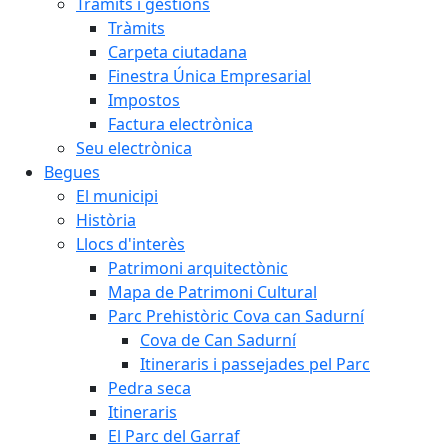
Tràmits i gestions
Tràmits
Carpeta ciutadana
Finestra Única Empresarial
Impostos
Factura electrònica
Seu electrònica
Begues
El municipi
Història
Llocs d'interès
Patrimoni arquitectònic
Mapa de Patrimoni Cultural
Parc Prehistòric Cova can Sadurní
Cova de Can Sadurní
Itineraris i passejades pel Parc
Pedra seca
Itineraris
El Parc del Garraf