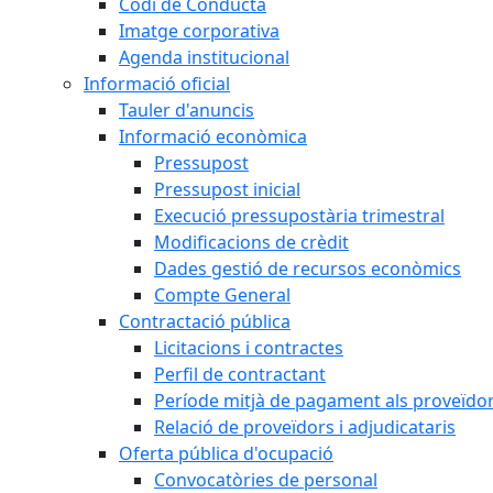
Codi de Conducta
Imatge corporativa
Agenda institucional
Informació oficial
Tauler d'anuncis
Informació econòmica
Pressupost
Pressupost inicial
Execució pressupostària trimestral
Modificacions de crèdit
Dades gestió de recursos econòmics
Compte General
Contractació pública
Licitacions i contractes
Perfil de contractant
Període mitjà de pagament als proveïdo
Relació de proveïdors i adjudicataris
Oferta pública d'ocupació
Convocatòries de personal