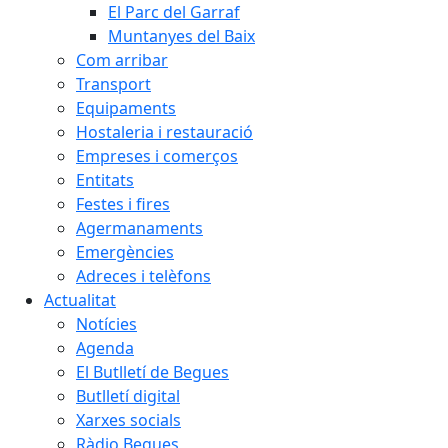
El Parc del Garraf
Muntanyes del Baix
Com arribar
Transport
Equipaments
Hostaleria i restauració
Empreses i comerços
Entitats
Festes i fires
Agermanaments
Emergències
Adreces i telèfons
Actualitat
Notícies
Agenda
El Butlletí de Begues
Butlletí digital
Xarxes socials
Ràdio Begues