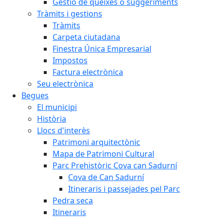
Gestió de queixes o suggeriments
Tràmits i gestions
Tràmits
Carpeta ciutadana
Finestra Única Empresarial
Impostos
Factura electrònica
Seu electrònica
Begues
El municipi
Història
Llocs d'interès
Patrimoni arquitectònic
Mapa de Patrimoni Cultural
Parc Prehistòric Cova can Sadurní
Cova de Can Sadurní
Itineraris i passejades pel Parc
Pedra seca
Itineraris