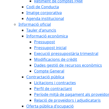
Retiment de comptes PAM
Codi de Conducta
Imatge corporativa
Agenda institucional
Informació oficial
Tauler d'anuncis
Informació econòmica
Pressupost
Pressupost inicial
Execució pressupostària trimestral
Modificacions de crèdit
Dades gestió de recursos econòmics
Compte General
Contractació pública
Licitacions i contractes
Perfil de contractant
Període mitjà de pagament als proveïdo
Relació de proveïdors i adjudicataris
Oferta pública d'ocupació