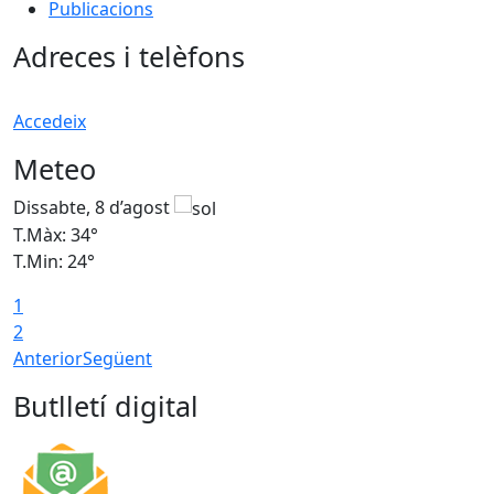
Publicacions
Adreces i telèfons
Accedeix
Meteo
Dissabte, 8 d’agost
D
T.Màx: 34°
T
T.Min: 24°
T
1
2
Anterior
Següent
Butlletí digital