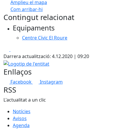
Amplieu el mapa
Com arribar-hi
Leaflet
| ©
OpenStreetMap
contributors
Contingut relacionat
+
Equipaments
−
Centre Cívic El Roure
Facebook
X
Darrera actualització: 4.12.2020 | 09:20
Logotip de l'entitat
Enllaços
Facebook
Instagram
RSS
L'actualitat a un clic
Notícies
Avisos
Agenda