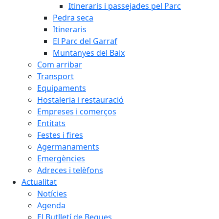
Itineraris i passejades pel Parc
Pedra seca
Itineraris
El Parc del Garraf
Muntanyes del Baix
Com arribar
Transport
Equipaments
Hostaleria i restauració
Empreses i comerços
Entitats
Festes i fires
Agermanaments
Emergències
Adreces i telèfons
Actualitat
Notícies
Agenda
El Butlletí de Begues