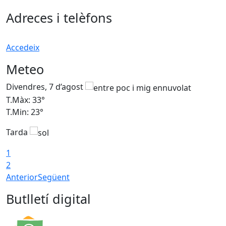
Adreces i telèfons
Accedeix
Meteo
Divendres, 7 d’agost
D
T.Màx: 33°
T
T.Min: 23°
T
Tarda
1
2
Anterior
Següent
Butlletí digital