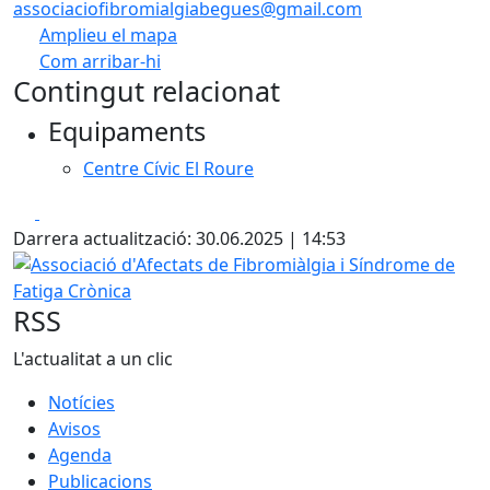
associaciofibromialgiabegues@gmail.com
Amplieu el mapa
Com arribar-hi
Leaflet
| ©
OpenStreetMap
contributors
Contingut relacionat
+
Equipaments
−
Centre Cívic El Roure
Facebook
X
Darrera actualització: 30.06.2025 | 14:53
Associació d'Afectats de Fibromiàlgia i Síndrome de Fatig
RSS
L'actualitat a un clic
Notícies
Avisos
Agenda
Publicacions