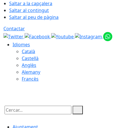
Saltar a la capçalera
Saltar al contingut
Saltar al peu de pàgina
Contactar
Idiomes
Català
Castellà
Anglès
Alemany
Francès
07.08.2026 | 13:03
Cercar:
Ajuntament