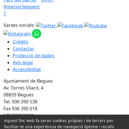
Anterior
Següent
1
Xarxes socials:
Crèdits
Contactar
Protecció de dades
Avís legal
Accessibilitat
Ajuntament de Begues
Av. Torres Vilaró, 4
08859 Begues
Tel. 936 390 538
Fax 936 390 018
NIF P0802000J
Aquest lloc web fa servir cookies pròpies i de tercers per
facilitar-te una experiència de navegació òptima i recollir
Amb la col·laboració de: