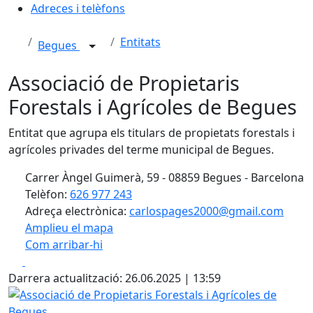
Adreces i telèfons
Entitats
Begues
Associació de Propietaris
Forestals i Agrícoles de Begues
Entitat que agrupa els titulars de propietats forestals i
agrícoles privades del terme municipal de Begues.
Carrer Àngel Guimerà, 59 - 08859 Begues - Barcelona
Telèfon:
626 977 243
Adreça electrònica:
carlospages2000@gmail.com
Amplieu el mapa
Com arribar-hi
Leaflet
| ©
OpenStreetMap
contributors
Facebook
X
+
Darrera actualització: 26.06.2025 | 13:59
−
Associació de Propietaris Forestals i Agrícoles de Begues