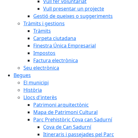
Vull fer voluntariat
Vull presentar un projecte
Gestió de queixes o suggeriments
Tràmits i gestions
Tràmits
Carpeta ciutadana
Finestra Única Empresarial
Impostos
Factura electrònica
Seu electrònica
Begues
El municipi
Història
Llocs d'interès
Patrimoni arquitectònic
Mapa de Patrimoni Cultural
Parc Prehistòric Cova can Sadurní
Cova de Can Sadurní
Itineraris i passejades pel Parc