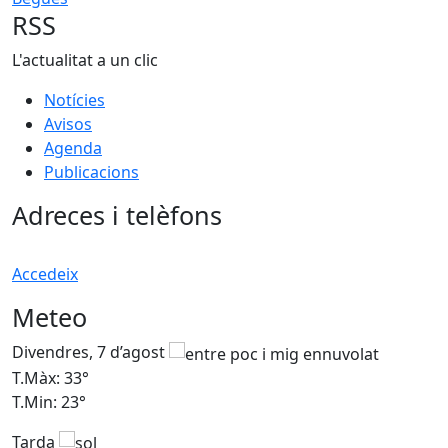
RSS
L'actualitat a un clic
Notícies
Avisos
Agenda
Publicacions
Adreces i telèfons
Accedeix
Meteo
Divendres, 7 d’agost
D
T.Màx: 33°
T
T.Min: 23°
T
Tarda