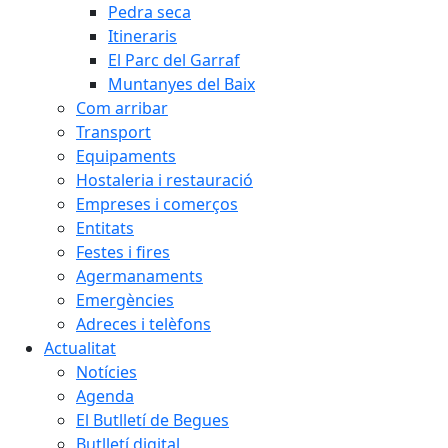
Pedra seca
Itineraris
El Parc del Garraf
Muntanyes del Baix
Com arribar
Transport
Equipaments
Hostaleria i restauració
Empreses i comerços
Entitats
Festes i fires
Agermanaments
Emergències
Adreces i telèfons
Actualitat
Notícies
Agenda
El Butlletí de Begues
Butlletí digital