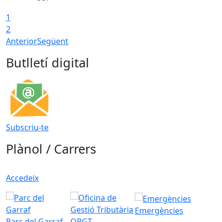
1
2
Anterior
Següent
Butlletí digital
Subscriu-te
Plànol / Carrers
Accedeix
Emergències
Parc del Garraf
ORGT