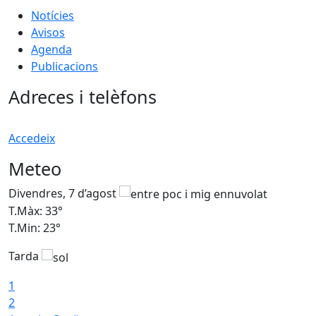
Notícies
Avisos
Agenda
Publicacions
Adreces i telèfons
Accedeix
Meteo
Divendres, 7 d’agost
D
T.Màx: 33°
T
T.Min: 23°
T
Tarda
1
2