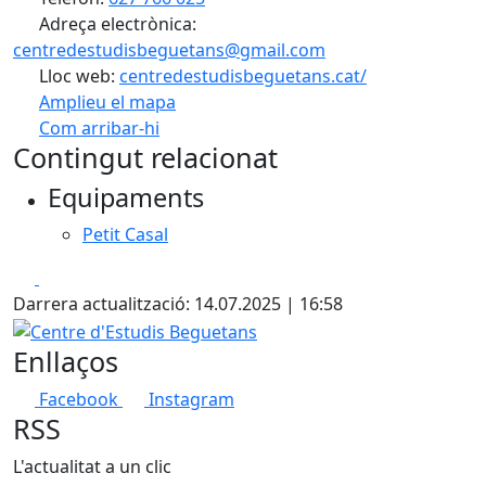
Adreça electrònica:
centredestudisbeguetans@gmail.com
Lloc web:
centredestudisbeguetans.cat/
Amplieu el mapa
Com arribar-hi
Leaflet
| ©
OpenStreetMap
contributors
Contingut relacionat
+
Equipaments
−
Petit Casal
Facebook
X
Darrera actualització: 14.07.2025 | 16:58
Centre d'Estudis Beguetans
Enllaços
Facebook
Instagram
RSS
L'actualitat a un clic