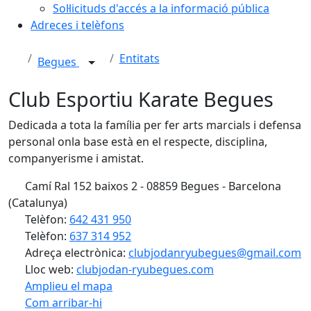
Sol·licituds d'accés a la informació pública
Adreces i telèfons
Entitats
Begues
Club Esportiu Karate Begues
Dedicada a tota la família per fer arts marcials i defensa
personal onla base està en el respecte, disciplina,
companyerisme i amistat.
Camí Ral 152 baixos 2 - 08859 Begues - Barcelona
(Catalunya)
Telèfon:
642 431 950
Telèfon:
637 314 952
Adreça electrònica:
clubjodanryubegues@gmail.com
Lloc web:
clubjodan-ryubegues.com
Amplieu el mapa
Com arribar-hi
Leaflet
| ©
OpenStreetMap
contributors