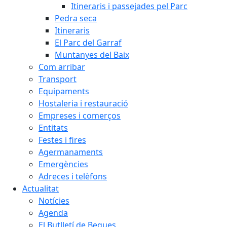
Itineraris i passejades pel Parc
Pedra seca
Itineraris
El Parc del Garraf
Muntanyes del Baix
Com arribar
Transport
Equipaments
Hostaleria i restauració
Empreses i comerços
Entitats
Festes i fires
Agermanaments
Emergències
Adreces i telèfons
Actualitat
Notícies
Agenda
El Butlletí de Begues