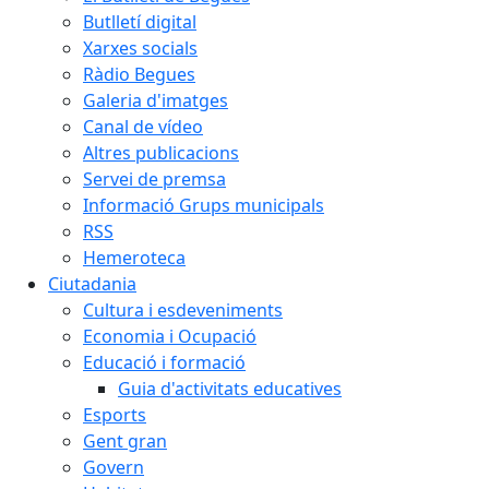
Butlletí digital
Xarxes socials
Ràdio Begues
Galeria d'imatges
Canal de vídeo
Altres publicacions
Servei de premsa
Informació Grups municipals
RSS
Hemeroteca
Ciutadania
Cultura i esdeveniments
Economia i Ocupació
Educació i formació
Guia d'activitats educatives
Esports
Gent gran
Govern