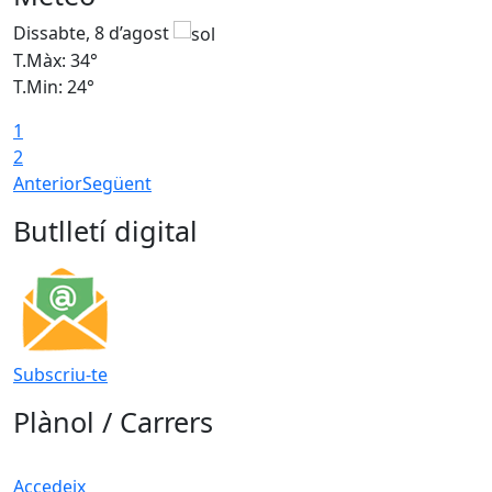
Dissabte, 8 d’agost
D
T.Màx: 34°
T
T.Min: 24°
T
1
2
Anterior
Següent
Butlletí digital
Subscriu-te
Plànol / Carrers
Accedeix