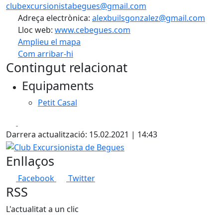
clubexcursionistabegues@gmail.com
Adreça electrònica:
alexbuilsgonzalez@gmail.com
Lloc web:
www.cebegues.com
Amplieu el mapa
Com arribar-hi
Leaflet
| ©
OpenStreetMap
contributors
Contingut relacionat
+
Equipaments
−
Petit Casal
Facebook
X
Darrera actualització: 15.02.2021 | 14:43
Club Excursionista de Begues
Enllaços
Facebook
Twitter
RSS
L'actualitat a un clic