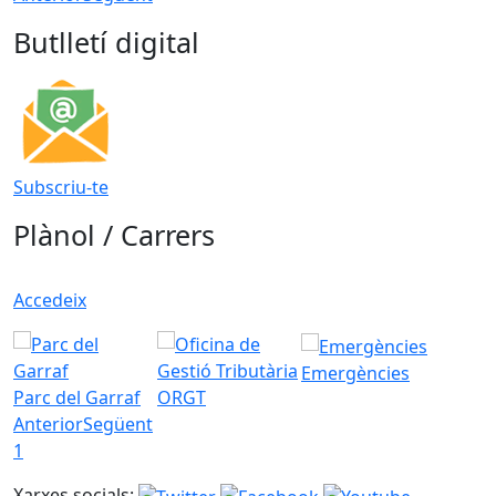
Butlletí digital
Subscriu-te
Plànol / Carrers
Accedeix
Emergències
Parc del Garraf
ORGT
Anterior
Següent
1
Xarxes socials: