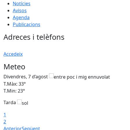
Notícies
Avisos
Agenda
Publicacions
Adreces i telèfons
Accedeix
Meteo
Divendres, 7 d’agost
D
T.Màx: 33°
T
T.Min: 23°
T
Tarda
1
2
Anterior
Següent