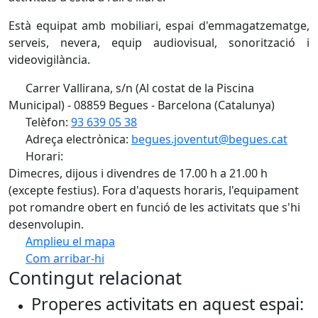
Està equipat amb mobiliari, espai d'emmagatzematge,
serveis, nevera, equip audiovisual, sonorització i
videovigilància.
Carrer Vallirana, s/n (Al costat de la Piscina
Municipal) - 08859 Begues - Barcelona (Catalunya)
Telèfon:
93 639 05 38
Adreça electrònica:
begues.joventut@begues.cat
Horari:
Dimecres, dijous i divendres de 17.00 h a 21.00 h
(excepte festius). Fora d'aquests horaris, l'equipament
pot romandre obert en funció de les activitats que s'hi
desenvolupin.
Amplieu el mapa
Com arribar-hi
Leaflet
| ©
OpenStreetMap
contributors
Contingut relacionat
+
Properes activitats en aquest espai:
−