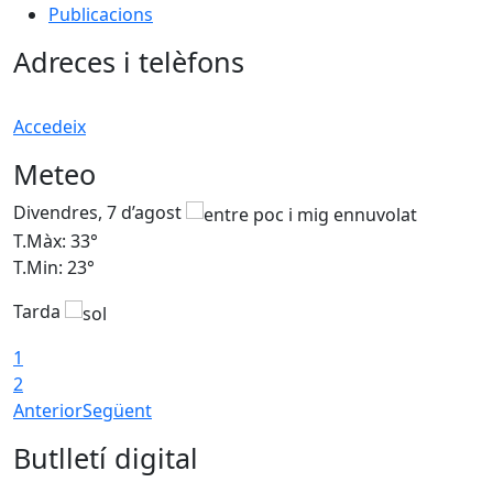
Publicacions
Adreces i telèfons
Accedeix
Meteo
Divendres, 7 d’agost
D
T.Màx: 33°
T
T.Min: 23°
T
Tarda
1
2
Anterior
Següent
Butlletí digital