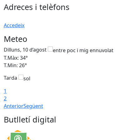
Adreces i telèfons
Accedeix
Meteo
Dilluns, 10 d’agost
D
T.Màx: 34°
T
T.Min: 26°
T
Tarda
T
1
2
Anterior
Següent
Butlletí digital