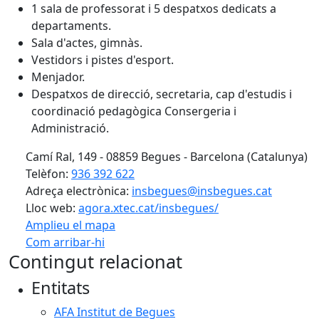
1 sala de professorat i 5 despatxos dedicats a
departaments.
Sala d'actes, gimnàs.
Vestidors i pistes d'esport.
Menjador.
Despatxos de direcció, secretaria, cap d'estudis i
coordinació pedagògica Consergeria i
Administració.
Camí Ral, 149 - 08859 Begues - Barcelona (Catalunya)
Telèfon:
936 392 622
Adreça electrònica:
insbegues@insbegues.cat
Lloc web:
agora.xtec.cat/insbegues/
Amplieu el mapa
Com arribar-hi
Leaflet
| ©
OpenStreetMap
contributors
Contingut relacionat
+
Entitats
−
AFA Institut de Begues