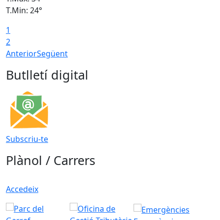
T.Min: 24°
T
1
2
Anterior
Següent
Butlletí digital
Subscriu-te
Plànol / Carrers
Accedeix