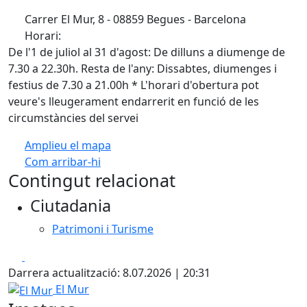
Carrer El Mur, 8 - 08859 Begues - Barcelona
Horari:
De l'1 de juliol al 31 d'agost: De dilluns a diumenge de
7.30 a 22.30h. Resta de l'any: Dissabtes, diumenges i
festius de 7.30 a 21.00h * L'horari d'obertura pot
veure's lleugerament endarrerit en funció de les
circumstàncies del servei
Amplieu el mapa
Com arribar-hi
Leaflet
| ©
OpenStreetMap
contributors
Contingut relacionat
+
Ciutadania
−
Patrimoni i Turisme
Facebook
X
Darrera actualització: 8.07.2026 | 20:31
El Mur
El Mur