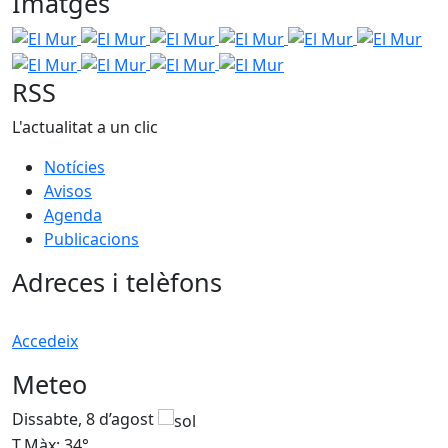
Imatges
El Mur
El Mur
El Mur
El Mur
El Mur
El Mur
El 
El Mur
El Mur
El Mur
RSS
L'actualitat a un clic
Notícies
Avisos
Agenda
Publicacions
Adreces i telèfons
Accedeix
Meteo
Dissabte, 8 d’agost
D
T.Màx: 34°
T