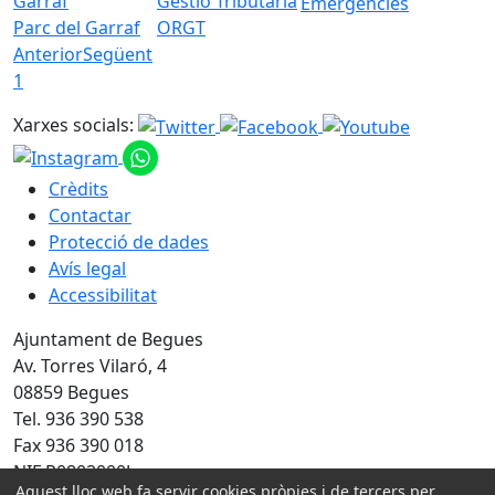
Emergències
Parc del Garraf
ORGT
Anterior
Següent
1
Xarxes socials:
Crèdits
Contactar
Protecció de dades
Avís legal
Accessibilitat
Ajuntament de Begues
Av. Torres Vilaró, 4
08859 Begues
Tel. 936 390 538
Fax 936 390 018
NIF P0802000J
Aquest lloc web fa servir cookies pròpies i de tercers per