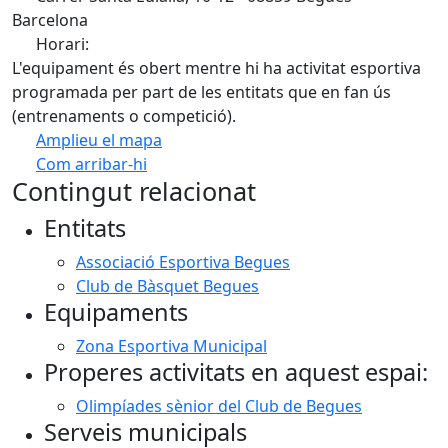
Barcelona
Horari:
L'equipament és obert mentre hi ha activitat esportiva
programada per part de les entitats que en fan ús
(entrenaments o competició).
Amplieu el mapa
Com arribar-hi
Leaflet
| ©
OpenStreetMap
contributors
Contingut relacionat
+
Entitats
−
Associació Esportiva Begues
Club de Bàsquet Begues
Equipaments
Zona Esportiva Municipal
Properes activitats en aquest espai:
Olimpíades sènior del Club de Begues
Serveis municipals