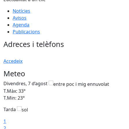
Notícies
Avisos
Agenda
Publicacions
Adreces i telèfons
Accedeix
Meteo
Divendres, 7 d’agost
D
T.Màx: 33°
T
T.Min: 23°
T
Tarda
1
2