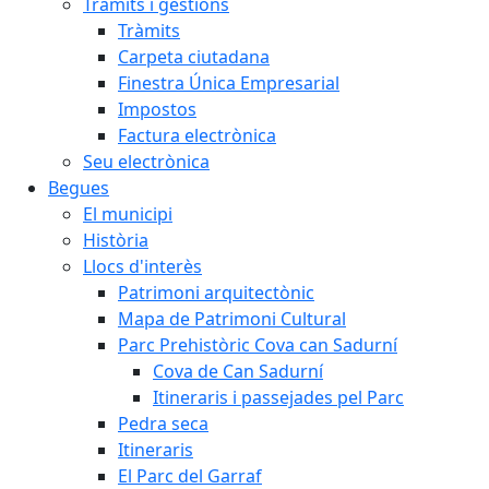
Tràmits i gestions
Tràmits
Carpeta ciutadana
Finestra Única Empresarial
Impostos
Factura electrònica
Seu electrònica
Begues
El municipi
Història
Llocs d'interès
Patrimoni arquitectònic
Mapa de Patrimoni Cultural
Parc Prehistòric Cova can Sadurní
Cova de Can Sadurní
Itineraris i passejades pel Parc
Pedra seca
Itineraris
El Parc del Garraf