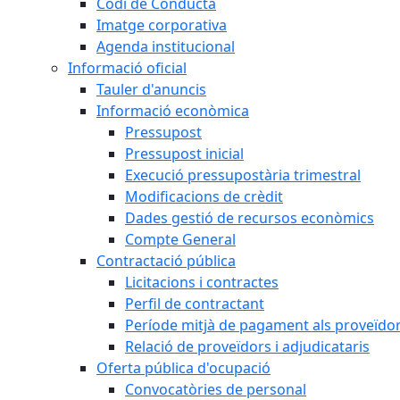
Codi de Conducta
Imatge corporativa
Agenda institucional
Informació oficial
Tauler d'anuncis
Informació econòmica
Pressupost
Pressupost inicial
Execució pressupostària trimestral
Modificacions de crèdit
Dades gestió de recursos econòmics
Compte General
Contractació pública
Licitacions i contractes
Perfil de contractant
Període mitjà de pagament als proveïdo
Relació de proveïdors i adjudicataris
Oferta pública d'ocupació
Convocatòries de personal