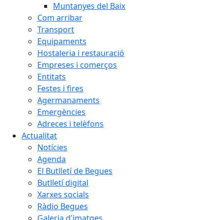
Muntanyes del Baix
Com arribar
Transport
Equipaments
Hostaleria i restauració
Empreses i comerços
Entitats
Festes i fires
Agermanaments
Emergències
Adreces i telèfons
Actualitat
Notícies
Agenda
El Butlletí de Begues
Butlletí digital
Xarxes socials
Ràdio Begues
Galeria d'imatges