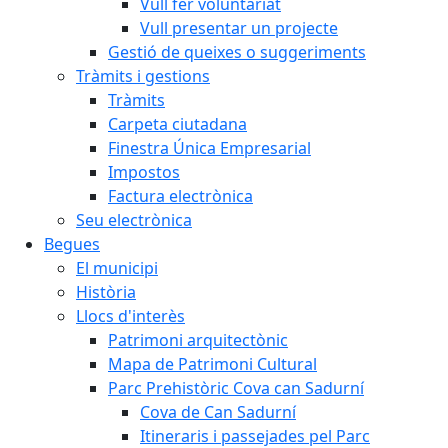
Vull fer voluntariat
Vull presentar un projecte
Gestió de queixes o suggeriments
Tràmits i gestions
Tràmits
Carpeta ciutadana
Finestra Única Empresarial
Impostos
Factura electrònica
Seu electrònica
Begues
El municipi
Història
Llocs d'interès
Patrimoni arquitectònic
Mapa de Patrimoni Cultural
Parc Prehistòric Cova can Sadurní
Cova de Can Sadurní
Itineraris i passejades pel Parc