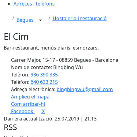
Adreces i telèfons
Hostaleria i restauració
Begues
El Cim
Bar-restaurant, menús diaris, esmorzars.
Carrer Major, 15-17 - 08859 Begues - Barcelona
Nom de contacte: Bingbing Wu
Telèfon:
936 390 335
Telèfon:
640 633 215
Adreça electrònica:
bingbingwu@gmail.com
Amplieu el mapa
Com arribar-hi
Leaflet
| ©
OpenStreetMap
contributors
Facebook
X
+
Darrera actualització: 25.07.2019 | 21:13
−
RSS