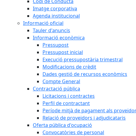
Codi de Conducta
Imatge corporativa
Agenda institucional
Informació oficial
Tauler d'anuncis
Informació econòmica
Pressupost
Pressupost inicial
Execució pressupostària trimestral
Modificacions de crèdit
Dades gestió de recursos econòmics
Compte General
Contractació pública
Licitacions i contractes
Perfil de contractant
Període mitjà de pagament als proveïdo
Relació de proveïdors i adjudicataris
Oferta pública d'ocupació
Convocatòries de personal