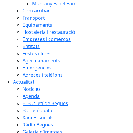
Muntanyes del Baix
Com arribar
Transport
Equipaments
Hostaleria i restauració
Empreses i comerços
Entitats
Festes i fires
Agermanaments
Emergències
Adreces i telèfons
Actualitat
Notícies
Agenda
El Butlletí de Begues
Butlletí digital
Xarxes socials
Ràdio Begues
Galeria d'imatges