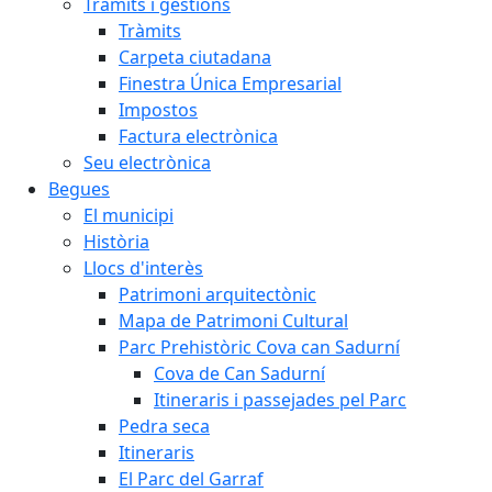
Tràmits i gestions
Tràmits
Carpeta ciutadana
Finestra Única Empresarial
Impostos
Factura electrònica
Seu electrònica
Begues
El municipi
Història
Llocs d'interès
Patrimoni arquitectònic
Mapa de Patrimoni Cultural
Parc Prehistòric Cova can Sadurní
Cova de Can Sadurní
Itineraris i passejades pel Parc
Pedra seca
Itineraris
El Parc del Garraf