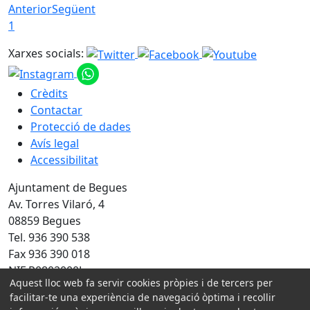
Anterior
Següent
1
Xarxes socials:
Crèdits
Contactar
Protecció de dades
Avís legal
Accessibilitat
Ajuntament de Begues
Av. Torres Vilaró, 4
08859 Begues
Tel. 936 390 538
Fax 936 390 018
NIF P0802000J
Aquest lloc web fa servir cookies pròpies i de tercers per
Amb la col·laboració de:
facilitar-te una experiència de navegació òptima i recollir