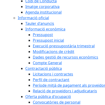
Codi de Conducta
Imatge corporativa
Agenda institucional
Informació oficial
Tauler d'anuncis
Informació econòmica
Pressupost
Pressupost inicial
Execució pressupostària trimestral
Modificacions de crèdit
Dades gestió de recursos econòmics
Compte General
Contractació pública
Licitacions i contractes
Perfil de contractant
Període mitjà de pagament als proveïdo
Relació de proveïdors i adjudicataris
Oferta pública d'ocupació
Convocatòries de personal