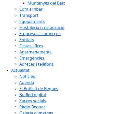
Muntanyes del Baix
Com arribar
Transport
Equipaments
Hostaleria i restauració
Empreses i comerços
Entitats
Festes i fires
Agermanaments
Emergències
Adreces i telèfons
Actualitat
Notícies
Agenda
El Butlletí de Begues
Butlletí digital
Xarxes socials
Ràdio Begues
Galeria d'imatges