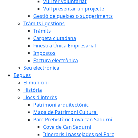
Vull fer voluntariat
Vull presentar un projecte
Gestió de queixes o suggeriments
Tràmits i gestions
Tràmits
Carpeta ciutadana
Finestra Única Empresarial
Impostos
Factura electrònica
Seu electrònica
Begues
El municipi
Història
Llocs d'interès
Patrimoni arquitectònic
Mapa de Patrimoni Cultural
Parc Prehistòric Cova can Sadurní
Cova de Can Sadurní
Itineraris i passejades pel Parc