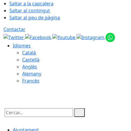
Saltar a la capçalera
Saltar al contingut
Saltar al peu de pàgina
Contactar
Idiomes
Català
Castellà
Anglès
Alemany
Francès
06.08.2026 | 04:25
Cercar:
Ajuntament