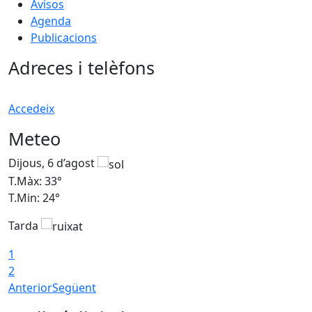
Avisos
Agenda
Publicacions
Adreces i telèfons
Accedeix
Meteo
Dijous, 6 d’agost
D
T.Màx: 33°
T
T.Min: 24°
T
Tarda
1
2
Anterior
Següent