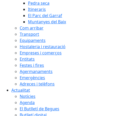
Pedra seca
Itineraris
El Parc del Garraf
Muntanyes del Baix
Com arribar
Transport
Equipaments
Hostaleria i restauració
Empreses i comerços
Entitats
Festes i fires
Agermanaments
Emergències
Adreces i telèfons
Actualitat
Notícies
Agenda
El Butlletí de Begues
Butlletí digital