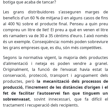
botiga que acaba de tancar?
Les grans distribuïdores s'asseguren marges de
beneficis d'un 60 % de mitjana (i en alguns casos de fins
al 400 %) sobre el producte final. Penseu a quin preu
compreu un litre de llet! El preu a què en venen el litre
els ramaders va de 30 a 35 cèntims d'euro. I això només
és un exemple. Conseqüència: només poden sobreviure
les grans empreses que, es diu, són més
competitives
.
Segons la normativa vigent, la majoria dels productes
d'alimentació i neteja es poden vendre a granel.
Originalment, la funció de l'envasat havia estat la
conservació, protecció, transport i agrupament dels
productes, però
la mecanització dels processos de
producció, l'increment de les distàncies d'origen i el
fet de facilitar l'autoservei fan que tinguem un
sobreenvasat
, sovint innecessari, que fa difícil el
tractament i recuperació dels recipients.