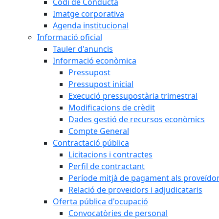
Codi de Conducta
Imatge corporativa
Agenda institucional
Informació oficial
Tauler d'anuncis
Informació econòmica
Pressupost
Pressupost inicial
Execució pressupostària trimestral
Modificacions de crèdit
Dades gestió de recursos econòmics
Compte General
Contractació pública
Licitacions i contractes
Perfil de contractant
Període mitjà de pagament als proveïdo
Relació de proveïdors i adjudicataris
Oferta pública d'ocupació
Convocatòries de personal