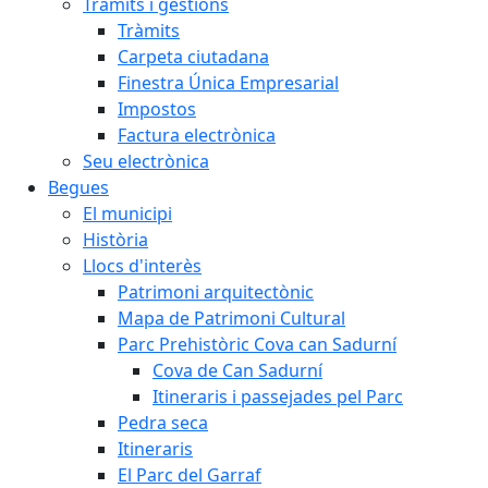
Tràmits i gestions
Tràmits
Carpeta ciutadana
Finestra Única Empresarial
Impostos
Factura electrònica
Seu electrònica
Begues
El municipi
Història
Llocs d'interès
Patrimoni arquitectònic
Mapa de Patrimoni Cultural
Parc Prehistòric Cova can Sadurní
Cova de Can Sadurní
Itineraris i passejades pel Parc
Pedra seca
Itineraris
El Parc del Garraf