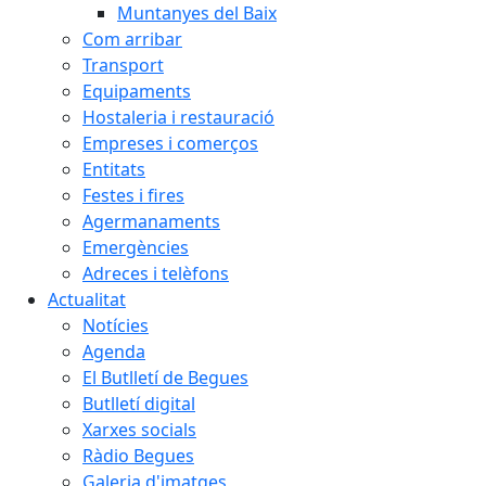
Muntanyes del Baix
Com arribar
Transport
Equipaments
Hostaleria i restauració
Empreses i comerços
Entitats
Festes i fires
Agermanaments
Emergències
Adreces i telèfons
Actualitat
Notícies
Agenda
El Butlletí de Begues
Butlletí digital
Xarxes socials
Ràdio Begues
Galeria d'imatges