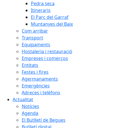
Pedra seca
Itineraris
El Parc del Garraf
Muntanyes del Baix
Com arribar
Transport
Equipaments
Hostaleria i restauració
Empreses i comerços
Entitats
Festes i fires
Agermanaments
Emergències
Adreces i telèfons
Actualitat
Notícies
Agenda
El Butlletí de Begues
Butlletí digital