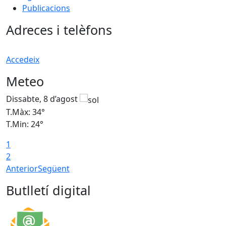
Publicacions
Adreces i telèfons
Accedeix
Meteo
Dissabte, 8 d’agost
D
T.Màx: 34°
T
T.Min: 24°
T
1
2
Anterior
Següent
Butlletí digital