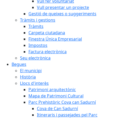
Vull fer voluntariat
Vull presentar un projecte
Gestió de queixes o suggeriments
Tràmits i gestions
Tràmits
Carpeta ciutadana
Finestra Única Empresarial
Impostos
Factura electrònica
Seu electrònica
Begues
El municipi
Història
Llocs d'interès
Patrimoni arquitectònic
Mapa de Patrimoni Cultural
Parc Prehistòric Cova can Sadurní
Cova de Can Sadurní
Itineraris i passejades pel Parc