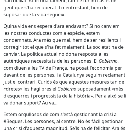
han deixat. Afortunadament, també tenim casos de
gent que s'ha recuperat. I mentrestant, hem de
suposar que la vida segueix...
Quina vida ens espera d'ara endavant? Si no canviem
les nostres conductes com a espècie, estem
condemnats. Ara més que mai, hem de ser resilients i
corregir tot el que s'ha fet malament. La societat ha de
canviar. La política actual no dona resposta a les
autèntiques necessitats de les persones. El
Gobierno
,
com diuen a les TV de França, ha posat l'economia per
davant de les persones, i a Catalunya seguim reclamant
just el contrari. Curiós és que aquestes mesures tan de
«dretes» les hagi pres el
Gobierno
suposadament «més
d'esquerres i progressista de la història». Per a això se li
va donar suport? Au va...
Estem orgullosos de com s'està gestionant la crisi a
#Begues. Les persones, al centre. No és fàcil gestionar
una crisi d'aquesta magnitud. Se’ls ha de felicitar. Ara és