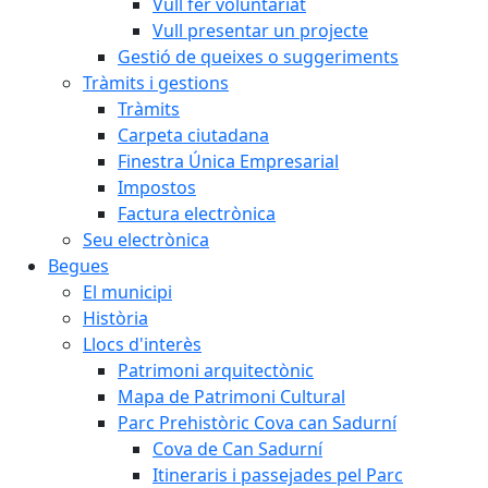
Vull fer voluntariat
Vull presentar un projecte
Gestió de queixes o suggeriments
Tràmits i gestions
Tràmits
Carpeta ciutadana
Finestra Única Empresarial
Impostos
Factura electrònica
Seu electrònica
Begues
El municipi
Història
Llocs d'interès
Patrimoni arquitectònic
Mapa de Patrimoni Cultural
Parc Prehistòric Cova can Sadurní
Cova de Can Sadurní
Itineraris i passejades pel Parc