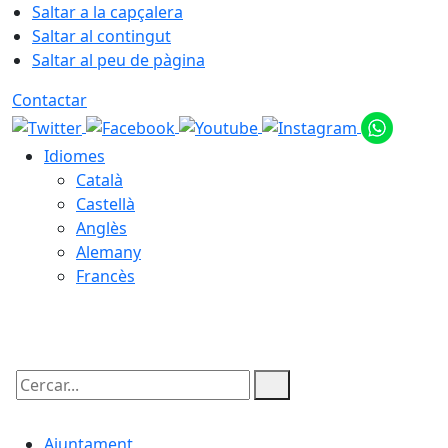
Saltar a la capçalera
Saltar al contingut
Saltar al peu de pàgina
Contactar
Idiomes
Català
Castellà
Anglès
Alemany
Francès
09.08.2026 | 17:57
Cercar:
Ajuntament