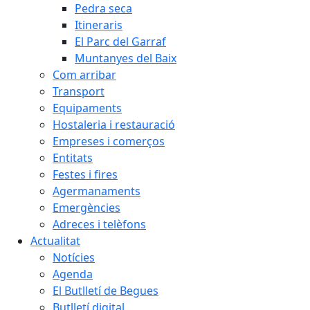
Pedra seca
Itineraris
El Parc del Garraf
Muntanyes del Baix
Com arribar
Transport
Equipaments
Hostaleria i restauració
Empreses i comerços
Entitats
Festes i fires
Agermanaments
Emergències
Adreces i telèfons
Actualitat
Notícies
Agenda
El Butlletí de Begues
Butlletí digital