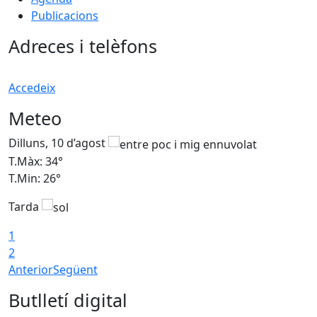
Publicacions
Adreces i telèfons
Accedeix
Meteo
Dilluns, 10 d’agost
D
T.Màx: 34°
T
T.Min: 26°
T
Tarda
T
1
2
Anterior
Següent
Butlletí digital