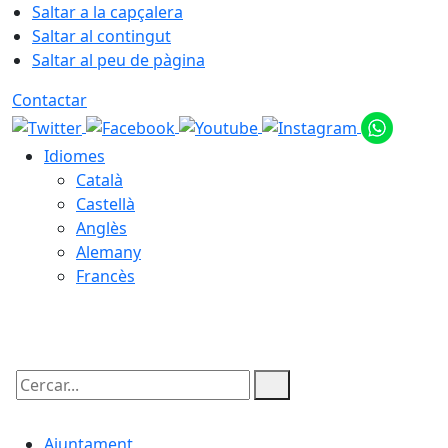
Saltar a la capçalera
Saltar al contingut
Saltar al peu de pàgina
Contactar
Idiomes
Català
Castellà
Anglès
Alemany
Francès
09.08.2026 | 10:38
Cercar:
Ajuntament