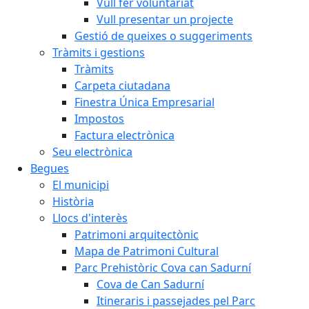
Vull fer voluntariat
Vull presentar un projecte
Gestió de queixes o suggeriments
Tràmits i gestions
Tràmits
Carpeta ciutadana
Finestra Única Empresarial
Impostos
Factura electrònica
Seu electrònica
Begues
El municipi
Història
Llocs d'interès
Patrimoni arquitectònic
Mapa de Patrimoni Cultural
Parc Prehistòric Cova can Sadurní
Cova de Can Sadurní
Itineraris i passejades pel Parc