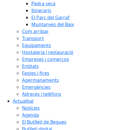
Pedra seca
Itineraris
El Parc del Garraf
Muntanyes del Baix
Com arribar
Transport
Equipaments
Hostaleria i restauració
Empreses i comerços
Entitats
Festes i fires
Agermanaments
Emergències
Adreces i telèfons
Actualitat
Notícies
Agenda
El Butlletí de Begues
Butlletí digital