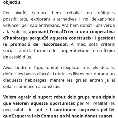
objectiu
.
Per aixoÌ€, sempre hem treballat en múltiples
possibilitats, explorant alternatives i no deixant-nos
veÌ€ncer per cap entrebanc. Ara hem donat llum verda
a la solució,
aprovant l'encaÌ€rrec a una cooperativa
d'habitatge perqueÌ€ aquesta construeixi i gestioni
la promoció de l'Escorxador
. A més, sota criteris
socials, amb la fórmula del cooperativisme i en reÌ€gim
de cessió d'ús.
Aviat tindrem l'oportunitat d'explicar tots els detalls,
definir les bases d'accés i obrir les llistes per optar a un
d'aquests habitatges, mentre les grues entren ja al
solar i comencen a construir.
Volem agrair el suport rebut dels grups municipals
que valoren aquesta oportunitat
per fer realitat les
necessitats del poble.
I continuem sorpresos pel fet
que Esquerra i els Comuns no hi hagin donat suport
.