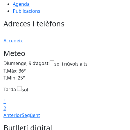
Agenda
Publicacions
Adreces i telèfons
Accedeix
Meteo
Diumenge, 9 d’agost
D
T.Màx: 36°
T
T.Min: 25°
T
Tarda
T
1
2
Anterior
Següent
Butlletí digital