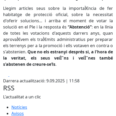
Llegim articles seus sobre la importaÌ€ncia de fer
habitatge de protecció oficial, sobre la necessitat
d'oferir solucions... i arriba el moment de votar la
solució en el Ple i la resposta és
“Abstenció”
: en la línia
de totes les votacions d'aquests darrers anys, quan
aprovaÌ€vem els traÌ€mits administratius per preparar
els terrenys per a la promoció i ells votaven en contra o
s'abstenien.
Que no els estranyi després si, a l'hora de
la veritat, els seus veiÌˆns i veiÌˆnes també
s'abstenen de creure-se’ls
.
Facebook
X
Darrera actualització: 9.09.2025 | 11:58
RSS
L'actualitat a un clic
Notícies
Avisos