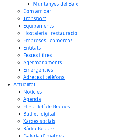
Muntanyes del Baix
Com arribar
Transport
Equipaments
Hostaleria i restauració
Empreses i comerços
Entitats
Festes i fires
Agermanaments
Emergències
Adreces i telèfons
Actualitat
Notícies
Agenda
El Butlletí de Begues
Butlletí digital
Xarxes socials
Ràdio Begues
Galeria d'imatges