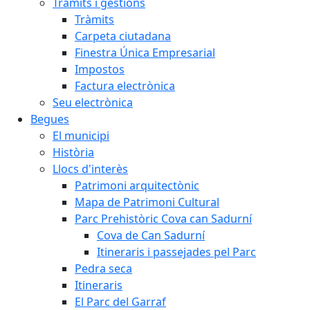
Tràmits i gestions
Tràmits
Carpeta ciutadana
Finestra Única Empresarial
Impostos
Factura electrònica
Seu electrònica
Begues
El municipi
Història
Llocs d'interès
Patrimoni arquitectònic
Mapa de Patrimoni Cultural
Parc Prehistòric Cova can Sadurní
Cova de Can Sadurní
Itineraris i passejades pel Parc
Pedra seca
Itineraris
El Parc del Garraf