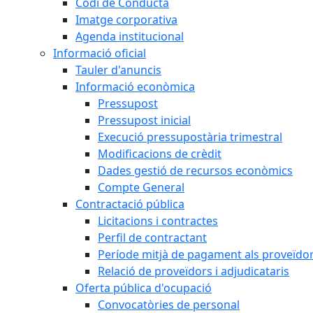
Codi de Conducta
Imatge corporativa
Agenda institucional
Informació oficial
Tauler d'anuncis
Informació econòmica
Pressupost
Pressupost inicial
Execució pressupostària trimestral
Modificacions de crèdit
Dades gestió de recursos econòmics
Compte General
Contractació pública
Licitacions i contractes
Perfil de contractant
Període mitjà de pagament als proveïdo
Relació de proveïdors i adjudicataris
Oferta pública d'ocupació
Convocatòries de personal