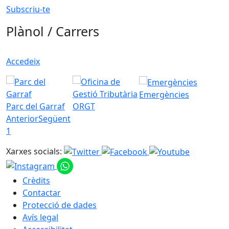
Subscriu-te
Plànol / Carrers
Accedeix
Emergències
Parc del Garraf
ORGT
Anterior
Següent
1
Xarxes socials:
Crèdits
Contactar
Protecció de dades
Avís legal