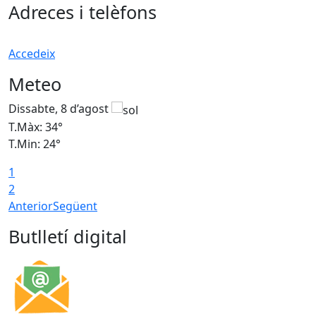
Adreces i telèfons
Accedeix
Meteo
Dissabte, 8 d’agost
D
T.Màx: 34°
T
T.Min: 24°
T
1
2
Anterior
Següent
Butlletí digital