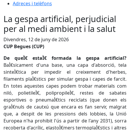
Adreces i telèfons
La gespa artificial, perjudicial
per al medi ambient i la salut
Divendres, 12 de juny de 2026
CUP Begues (CUP)
De queÌ€ estaÌ€ formada la gespa artificial?
BaÌ€sicament d'una base, una capa d'absorció, tela
sinteÌ€tica per impedir el creixement d'herbes,
filaments plaÌ€stics per simular gespa i capes de farcit.
En totes aquestes capes podem trobar materials com
niló, polietileÌ€, polipropileÌ€, restes de sabates
esportives o pneumaÌ€tics reciclats (que donen els
graÌ€nuls de cautxú que encara es fan servir, malgrat
que, a despit de les pressions dels lobbies, la Unió
Europea n'ha prohibit l'ús a partir de l'any 2031), sorra
recoberta d'acrílic, elastoÌ€mers termoplaÌ€stics i altres