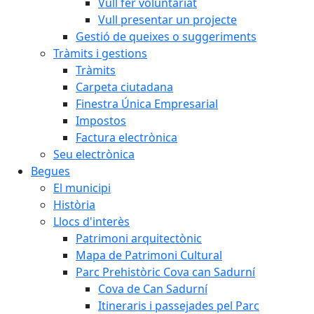
Vull fer voluntariat
Vull presentar un projecte
Gestió de queixes o suggeriments
Tràmits i gestions
Tràmits
Carpeta ciutadana
Finestra Única Empresarial
Impostos
Factura electrònica
Seu electrònica
Begues
El municipi
Història
Llocs d'interès
Patrimoni arquitectònic
Mapa de Patrimoni Cultural
Parc Prehistòric Cova can Sadurní
Cova de Can Sadurní
Itineraris i passejades pel Parc