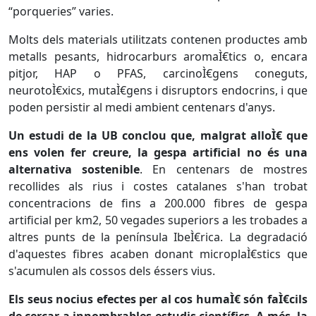
“porqueries” varies.
Molts dels materials utilitzats contenen productes amb
metalls pesants, hidrocarburs aromaÌ€tics o, encara
pitjor, HAP o PFAS, carcinoÌ€gens coneguts,
neurotoÌ€xics, mutaÌ€gens i disruptors endocrins, i que
poden persistir al medi ambient centenars d'anys.
Un estudi de la UB conclou que, malgrat alloÌ€ que
ens volen fer creure, la gespa artificial no és una
alternativa sostenible
. En centenars de mostres
recollides als rius i costes catalanes s'han trobat
concentracions de fins a 200.000 fibres de gespa
artificial per km2, 50 vegades superiors a les trobades a
altres punts de la península IbeÌ€rica. La degradació
d'aquestes fibres acaben donant microplaÌ€stics que
s'acumulen als cossos dels éssers vius.
Els seus nocius efectes per al cos humaÌ€ són faÌ€cils