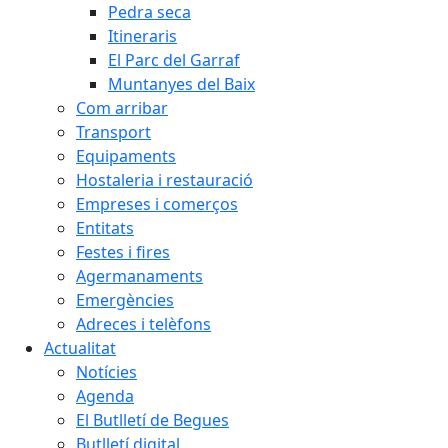
Pedra seca
Itineraris
El Parc del Garraf
Muntanyes del Baix
Com arribar
Transport
Equipaments
Hostaleria i restauració
Empreses i comerços
Entitats
Festes i fires
Agermanaments
Emergències
Adreces i telèfons
Actualitat
Notícies
Agenda
El Butlletí de Begues
Butlletí digital