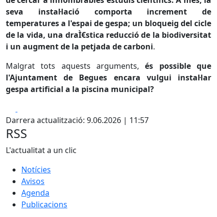
de cercar a innombrables estudis científics. A més, la
seva instal·lació comporta increment de
temperatures a l'espai de gespa; un bloqueig del cicle
de la vida, una draÌ€stica reducció de la biodiversitat
i un augment de la petjada de carboni
.
Malgrat tots aquests arguments,
és possible que
l'Ajuntament de Begues encara vulgui instal·lar
gespa artificial a la piscina municipal?
Facebook
X
Darrera actualització: 9.06.2026 | 11:57
RSS
L'actualitat a un clic
Notícies
Avisos
Agenda
Publicacions