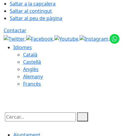
Saltar a la capçalera
Saltar al contingut
Saltar al peu de pàgina
Contactar
Idiomes
Català
Castellà
Anglès
Alemany
Francès
07.08.2026 | 20:13
Cercar:
Ajuntament