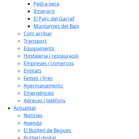
Pedra seca
Itineraris
El Parc del Garraf
Muntanyes del Baix
Com arribar
Transport
Equipaments
Hostaleria i restauració
Empreses i comerços
Entitats
Festes i fires
Agermanaments
Emergències
Adreces i telèfons
Actualitat
Notícies
Agenda
El Butlletí de Begues
Butlletí digital