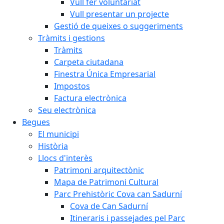
Vull fer voluntariat
Vull presentar un projecte
Gestió de queixes o suggeriments
Tràmits i gestions
Tràmits
Carpeta ciutadana
Finestra Única Empresarial
Impostos
Factura electrònica
Seu electrònica
Begues
El municipi
Història
Llocs d'interès
Patrimoni arquitectònic
Mapa de Patrimoni Cultural
Parc Prehistòric Cova can Sadurní
Cova de Can Sadurní
Itineraris i passejades pel Parc