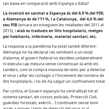
tan baixa en comparació amb Espanya o Itàlia?
La inversió en sanitat a Espanya és del 8,9 % del PIB;
a Alemanya és de l'11 %, i a Catalunya, del 4,6 % del
seu PIB
(encara arrosseguem les retallades del 2011 al
2015), i
això es tradueix en llits hospitalaris, metges
per habitants, infermeria, material sanitari, etc.
La resposta a la pandèmia ha estat també diferent:
Alemanya no ha declarat res semblant a un estat
d'alarma; el govern federal no decideix unilateralment
ni executa cap mesura sense consensuar-la amb els
Länders, com la compra massiva de tests per a detectar
el virus i aïllar els contagis o l'increment del nombre de
llits hospitalaris, i no els ha calgut un confinament total.
Per contra, el Govern espanyol ha centralitzat tot el
sistema sanitari, els cossos policials, Protecció Civil,
guàrdies forestals, exèrcit… I continuem sense tenir
accés a proves i tests de detecció del virus ni al