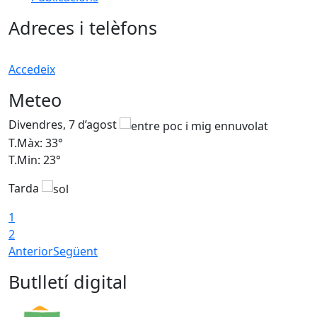
Adreces i telèfons
Accedeix
Meteo
Divendres, 7 d’agost
D
T.Màx: 33°
T
T.Min: 23°
T
Tarda
1
2
Anterior
Següent
Butlletí digital