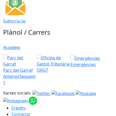
Subscriu-te
Plànol / Carrers
Accedeix
Emergències
Parc del Garraf
ORGT
Anterior
Següent
1
Xarxes socials:
Crèdits
Contactar