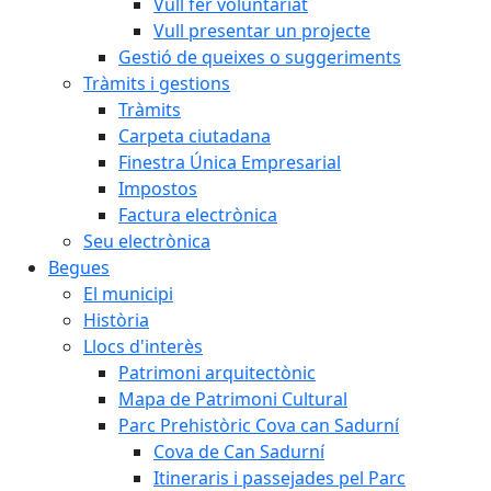
Vull fer voluntariat
Vull presentar un projecte
Gestió de queixes o suggeriments
Tràmits i gestions
Tràmits
Carpeta ciutadana
Finestra Única Empresarial
Impostos
Factura electrònica
Seu electrònica
Begues
El municipi
Història
Llocs d'interès
Patrimoni arquitectònic
Mapa de Patrimoni Cultural
Parc Prehistòric Cova can Sadurní
Cova de Can Sadurní
Itineraris i passejades pel Parc