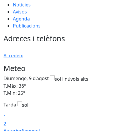
Notícies
Avisos
Agenda
Publicacions
Adreces i telèfons
Accedeix
Meteo
Diumenge, 9 d’agost
D
T.Màx: 36°
T
T.Min: 25°
T
Tarda
T
1
2
Anterior
Següent