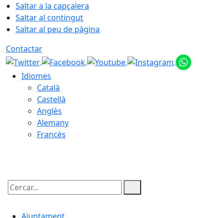
Saltar a la capçalera
Saltar al contingut
Saltar al peu de pàgina
Contactar
Idiomes
Català
Castellà
Anglès
Alemany
Francès
09.08.2026 | 08:41
Cercar:
Ajuntament