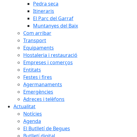
Pedra seca
Itineraris
El Parc del Garraf
Muntanyes del Baix
Com arribar
Transport
Equipaments
Hostaleria i restauració
Empreses i comerços
Entitats
Festes i fires
Agermanaments
Emergències
Adreces i telèfons
Actualitat
Notícies
Agenda
El Butlletí de Begues
Butlletí digital