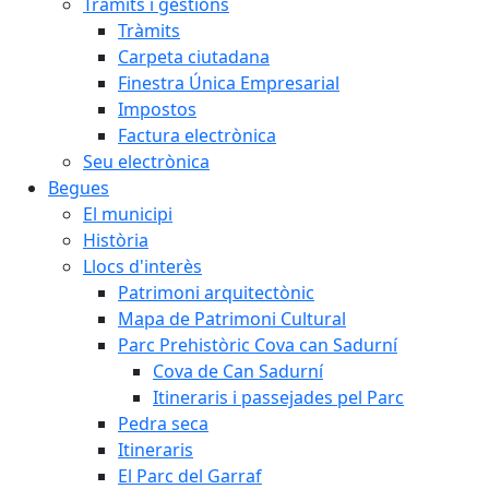
Tràmits i gestions
Tràmits
Carpeta ciutadana
Finestra Única Empresarial
Impostos
Factura electrònica
Seu electrònica
Begues
El municipi
Història
Llocs d'interès
Patrimoni arquitectònic
Mapa de Patrimoni Cultural
Parc Prehistòric Cova can Sadurní
Cova de Can Sadurní
Itineraris i passejades pel Parc
Pedra seca
Itineraris
El Parc del Garraf