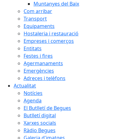
Muntanyes del Baix
Com arribar
Transport
Equipaments
Hostaleria i restauració
Empreses i comerços
Entitats
Festes i fires
Agermanaments
Emergències
Adreces i telèfons
Actualitat
Notícies
Agenda
El Butlletí de Begues
Butlletí digital
Xarxes socials
Ràdio Begues
Galeria d'imatges