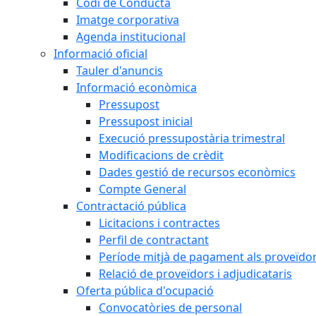
Codi de Conducta
Imatge corporativa
Agenda institucional
Informació oficial
Tauler d'anuncis
Informació econòmica
Pressupost
Pressupost inicial
Execució pressupostària trimestral
Modificacions de crèdit
Dades gestió de recursos econòmics
Compte General
Contractació pública
Licitacions i contractes
Perfil de contractant
Període mitjà de pagament als proveïdo
Relació de proveïdors i adjudicataris
Oferta pública d'ocupació
Convocatòries de personal