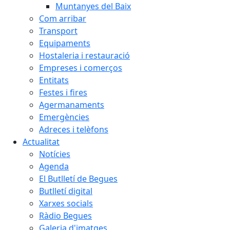
Muntanyes del Baix
Com arribar
Transport
Equipaments
Hostaleria i restauració
Empreses i comerços
Entitats
Festes i fires
Agermanaments
Emergències
Adreces i telèfons
Actualitat
Notícies
Agenda
El Butlletí de Begues
Butlletí digital
Xarxes socials
Ràdio Begues
Galeria d'imatges