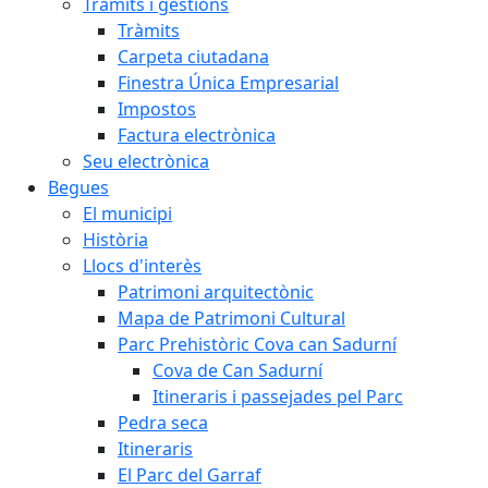
Tràmits i gestions
Tràmits
Carpeta ciutadana
Finestra Única Empresarial
Impostos
Factura electrònica
Seu electrònica
Begues
El municipi
Història
Llocs d'interès
Patrimoni arquitectònic
Mapa de Patrimoni Cultural
Parc Prehistòric Cova can Sadurní
Cova de Can Sadurní
Itineraris i passejades pel Parc
Pedra seca
Itineraris
El Parc del Garraf