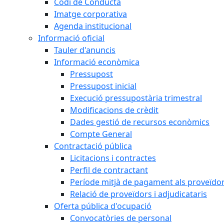
Codi de Conducta
Imatge corporativa
Agenda institucional
Informació oficial
Tauler d'anuncis
Informació econòmica
Pressupost
Pressupost inicial
Execució pressupostària trimestral
Modificacions de crèdit
Dades gestió de recursos econòmics
Compte General
Contractació pública
Licitacions i contractes
Perfil de contractant
Període mitjà de pagament als proveïdo
Relació de proveïdors i adjudicataris
Oferta pública d'ocupació
Convocatòries de personal