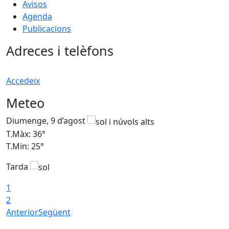
Avisos
Agenda
Publicacions
Adreces i telèfons
Accedeix
Meteo
Diumenge, 9 d’agost
D
T.Màx: 36°
T
T.Min: 25°
T
Tarda
T
1
2
Anterior
Següent