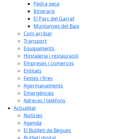
Pedra seca
Itineraris
El Parc del Garraf
Muntanyes del Baix
Com arribar
Transport
Equipaments
Hostaleria i restauració
Empreses i comerços
Entitats
Festes i fires
Agermanaments
Emergències
Adreces i telèfons
Actualitat
Notícies
Agenda
El Butlletí de Begues
Butlletí digital