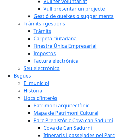
Vull fer voluntariat
Vull presentar un projecte
Gestió de queixes o suggeriments
Tràmits i gestions
Tràmits
Carpeta ciutadana
Finestra Única Empresarial
Impostos
Factura electrònica
Seu electrònica
Begues
El municipi
Història
Llocs d'interès
Patrimoni arquitectònic
Mapa de Patrimoni Cultural
Parc Prehistòric Cova can Sadurní
Cova de Can Sadurní
Itineraris i passejades pel Parc