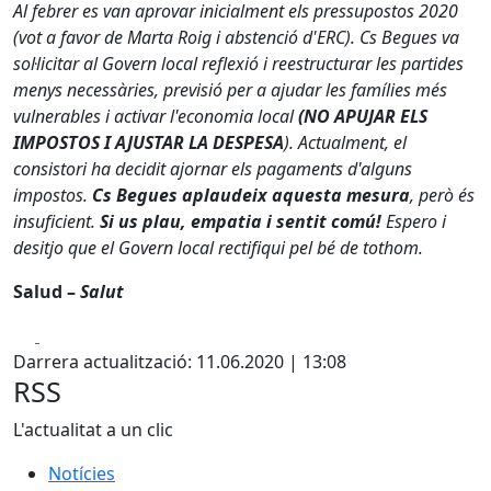
Al febrer es van aprovar inicialment els pressupostos 2020
(vot a favor de Marta Roig i abstenció d'ERC). Cs Begues va
sol·licitar al Govern local reflexió i reestructurar les partides
menys necessàries, previsió per a ajudar les famílies més
vulnerables i activar l'economia local
(NO APUJAR ELS
IMPOSTOS I AJUSTAR LA DESPESA
). Actualment, el
consistori ha decidit ajornar els pagaments d'alguns
impostos.
Cs
Begues aplaudeix aquesta mesura
, però és
insuficient.
Si us plau, empatia i sentit comú!
Espero i
desitjo que el Govern local rectifiqui pel bé de tothom.
Salud –
Salut
Facebook
X
Darrera actualització: 11.06.2020 | 13:08
RSS
L'actualitat a un clic
Notícies