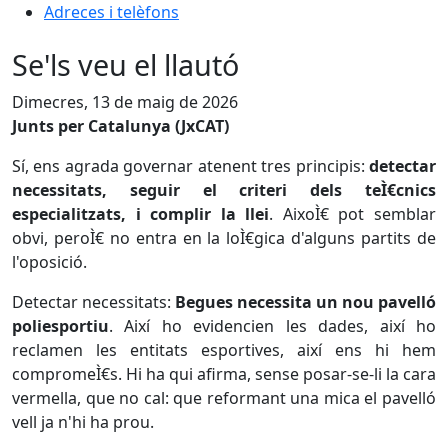
Adreces i telèfons
Se'ls veu el llautó
Dimecres, 13 de maig de 2026
Junts per Catalunya (JxCAT)
Sí, ens agrada governar atenent tres principis:
detectar
necessitats, seguir el criteri dels teÌ€cnics
especialitzats, i complir la llei
. AixoÌ€ pot semblar
obvi, peroÌ€ no entra en la loÌ€gica d'alguns partits de
l'oposició.
Detectar necessitats:
Begues necessita un nou pavelló
poliesportiu
. Així ho evidencien les dades, així ho
reclamen les entitats esportives, així ens hi hem
compromeÌ€s. Hi ha qui afirma, sense posar-se-li la cara
vermella, que no cal: que reformant una mica el pavelló
vell ja n'hi ha prou.