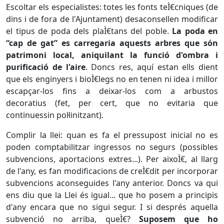
Escoltar els especialistes: totes les fonts teÌ€cniques (de
dins i de fora de l'Ajuntament) desaconsellen modificar
el tipus de poda dels plaÌ€tans del poble.
La poda en
“cap de gat” es carregaria aquests arbres que són
patrimoni local, aniquilant la funció d'ombra i
purificació de l'aire
. Doncs res, aquí estan ells dient
que els enginyers i bioÌ€legs no en tenen ni idea i millor
escapçar-los fins a deixar-los com a arbustos
decoratius (fet, per cert, que no evitaria que
continuessin pol·linitzant).
Complir la llei: quan es fa el pressupost inicial no es
poden comptabilitzar ingressos no segurs (possibles
subvencions, aportacions extres...). Per aixoÌ€, al llarg
de l'any, es fan modificacions de creÌ€dit per incorporar
subvencions aconseguides l'any anterior. Doncs va qui
ens diu que la Llei és igual... que ho posem a principis
d'any encara que no sigui segur. I si després aquella
subvenció no arriba, queÌ€?
Suposem que ho