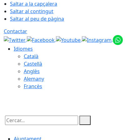
Saltar a la capçalera
Saltar al contingut
Saltar al peu de pàgina
Contactar
Idiomes
Català
Castellà
Anglès
Alemany
Francès
09.08.2026 | 08:51
Cercar:
Ajuntament