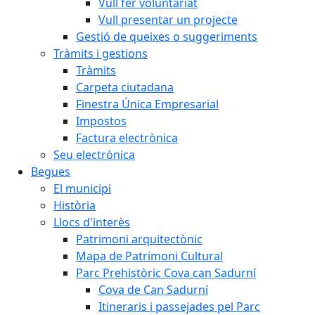
Vull fer voluntariat
Vull presentar un projecte
Gestió de queixes o suggeriments
Tràmits i gestions
Tràmits
Carpeta ciutadana
Finestra Única Empresarial
Impostos
Factura electrònica
Seu electrònica
Begues
El municipi
Història
Llocs d'interès
Patrimoni arquitectònic
Mapa de Patrimoni Cultural
Parc Prehistòric Cova can Sadurní
Cova de Can Sadurní
Itineraris i passejades pel Parc