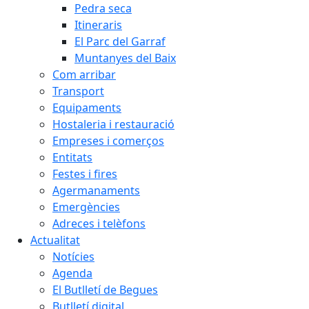
Pedra seca
Itineraris
El Parc del Garraf
Muntanyes del Baix
Com arribar
Transport
Equipaments
Hostaleria i restauració
Empreses i comerços
Entitats
Festes i fires
Agermanaments
Emergències
Adreces i telèfons
Actualitat
Notícies
Agenda
El Butlletí de Begues
Butlletí digital