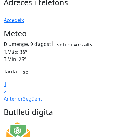
Adreces i telèfons
Accedeix
Meteo
Diumenge, 9 d’agost
D
T.Màx: 36°
T
T.Min: 25°
T
Tarda
T
1
2
Anterior
Següent
Butlletí digital