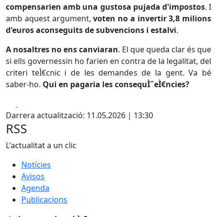
compensarien amb una gustosa pujada d'impostos
. I
amb aquest argument,
voten no a invertir 3,8 milions
d'euros aconseguits de subvencions i estalvi
.
A nosaltres no ens canviaran
. El que queda clar és que
si ells governessin ho farien en contra de la legalitat, del
criteri teÌ€cnic i de les demandes de la gent. Va bé
saber-ho.
Qui en pagaria les consequÌˆeÌ€ncies?
Facebook
X
Darrera actualització: 11.05.2026 | 13:30
RSS
L'actualitat a un clic
Notícies
Avisos
Agenda
Publicacions